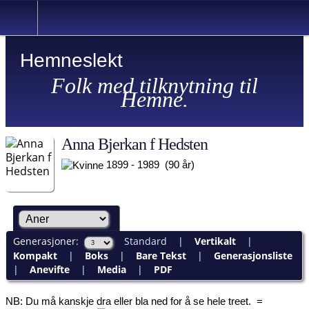
Hemneslekt
Folk med tilknytning til
Hemne.
Anna Bjerkan f Hedsten
1899 - 1989 (90 år)
Generasjoner:
Standard
|
Vertikalt
|
Kompakt
|
Boks
|
Bare Tekst
|
Generasjonsliste
|
Anevifte
|
Media
|
PDF
NB: Du må kanskje dra eller bla ned for å se hele treet.
=