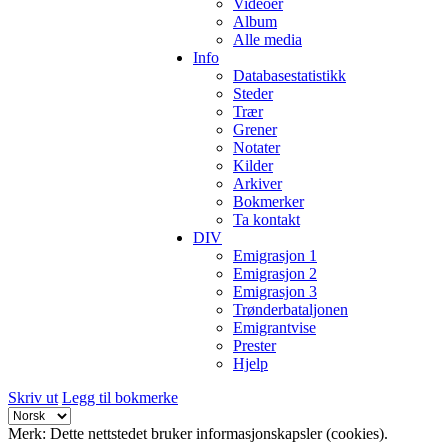
Videoer
Album
Alle media
Info
Databasestatistikk
Steder
Trær
Grener
Notater
Kilder
Arkiver
Bokmerker
Ta kontakt
DIV
Emigrasjon 1
Emigrasjon 2
Emigrasjon 3
Trønderbataljonen
Emigrantvise
Prester
Hjelp
Skriv ut
Legg til bokmerke
Merk: Dette nettstedet bruker informasjonskapsler (cookies).