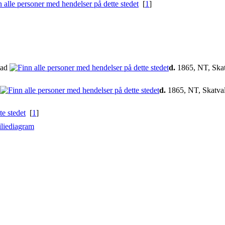
[
1
]
tad
d.
1865, NT, Skat
d.
1865, NT, Skatval
[
1
]
liediagram