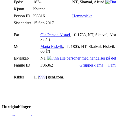
Fødsel
1834
NT, Skatval, Alstad
Kjønn
Kvinne
Person ID
I98816
Hemneslekt
Sist endret
15 Sep 2017
Far
Ola Person Alstad
,
f.
1783, NT, Skatval, Als
82 år)
Mor
Marta Fiskvik
,
f.
1805, NT, Skatval, Fiskvik
60 år)
Ekteskap
NT
Famile ID
F36362
Gruppeskjema
|
Fami
Kilder
[
S99
] geni.com.
Hurtigkoblinger