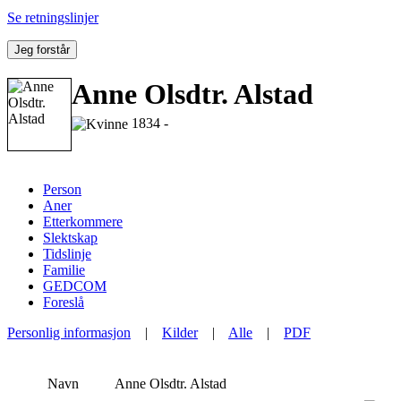
Se retningslinjer
Jeg forstår
Anne Olsdtr. Alstad
1834 -
Person
Aner
Etterkommere
Slektskap
Tidslinje
Familie
GEDCOM
Foreslå
Personlig informasjon
|
Kilder
|
Alle
|
PDF
Navn
Anne Olsdtr.
Alstad