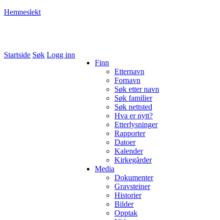
Hemneslekt
Folk med tilknytning til Hemne.
Startside
Søk
Logg inn
Finn
Etternavn
Fornavn
Søk etter navn
Søk familier
Søk nettsted
Hva er nytt?
Etterlysninger
Rapporter
Datoer
Kalender
Kirkegårder
Media
Dokumenter
Gravsteiner
Historier
Bilder
Opptak