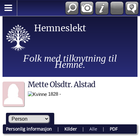
Hemneslekt
Folk med tilknytning til
Hemne.
Mette Olsdtr. Alstad
1828 -
Personlig informasjon
|
Kilder
|
Alle
|
PDF