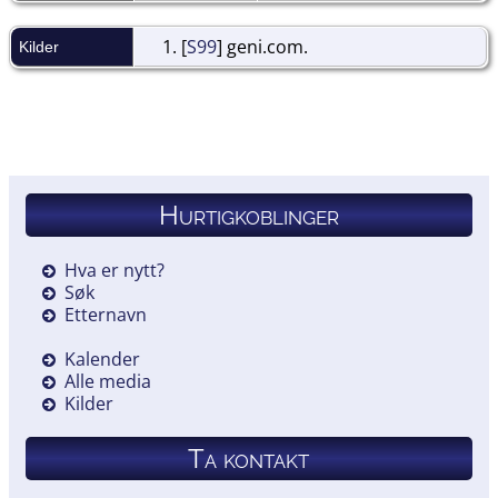
[
S99
] geni.com.
Kilder
Hurtigkoblinger
Hva er nytt?
Søk
Etternavn
Kalender
Alle media
Kilder
Ta kontakt