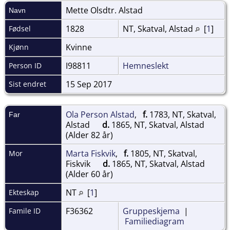
Mette Olsdtr.
Alstad
Navn
1828
NT, Skatval, Alstad
[
1
]
Fødsel
Kvinne
Kjønn
I98811
Hemneslekt
Person ID
15 Sep 2017
Sist endret
Ola Person Alstad
,
f.
1783, NT, Skatval,
Far
Alstad
d.
1865, NT, Skatval, Alstad
(Alder 82 år)
Marta Fiskvik
,
f.
1805, NT, Skatval,
Mor
Fiskvik
d.
1865, NT, Skatval, Alstad
(Alder 60 år)
NT
[
1
]
Ekteskap
F36362
Gruppeskjema
|
Famile ID
Familiediagram