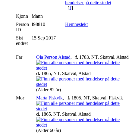
[
1
]
Kjønn
Mann
Person
I98810
Hemneslekt
ID
Sist
15 Sep 2017
endret
Far
Ola Person Alstad
,
f.
1783, NT, Skatval, Alstad
d.
1865, NT, Skatval, Alstad
(Alder 82 år)
Mor
Marta Fiskvik
,
f.
1805, NT, Skatval, Fiskvik
d.
1865, NT, Skatval, Alstad
(Alder 60 år)