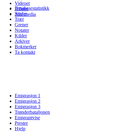
Videoer
Databasestatistikk
Album
Steder
Alle media
Trær
Grener
Notater
Kilder
Arkiver
Bokmerker
Ta kontakt
Emigrasjon 1
Emigrasjon 2
Emigrasjon 3
Trønderbataljonen
Emigrantvise
Prester
Hjelp