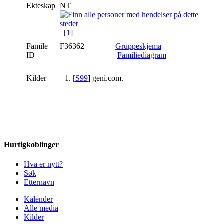
Ekteskap
NT
[
1
]
Famile
F36362
Gruppeskjema
|
ID
Familiediagram
Kilder
[
S99
] geni.com.
Hurtigkoblinger
Hva er nytt?
Søk
Etternavn
Kalender
Alle media
Kilder