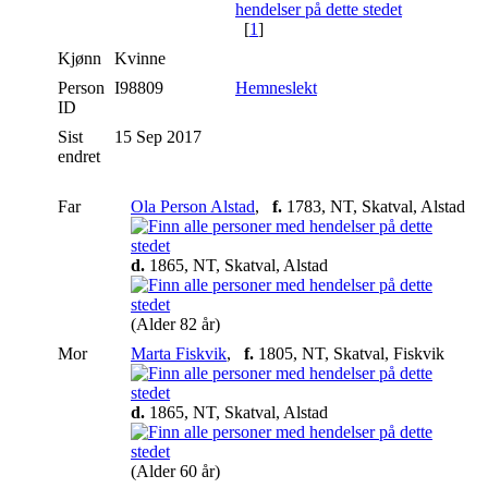
[
1
]
Kjønn
Kvinne
Person
I98809
Hemneslekt
ID
Sist
15 Sep 2017
endret
Far
Ola Person Alstad
,
f.
1783, NT, Skatval, Alstad
d.
1865, NT, Skatval, Alstad
(Alder 82 år)
Mor
Marta Fiskvik
,
f.
1805, NT, Skatval, Fiskvik
d.
1865, NT, Skatval, Alstad
(Alder 60 år)