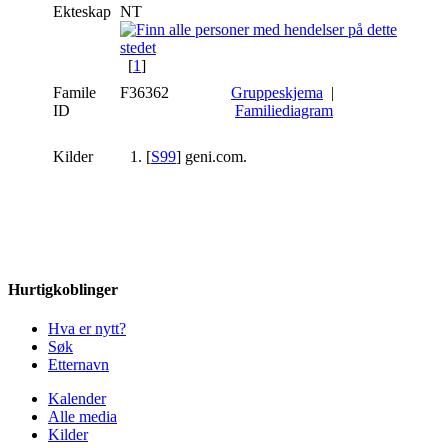
Ekteskap
NT
[
1
]
Famile
F36362
Gruppeskjema
|
ID
Familiediagram
Kilder
[
S99
] geni.com.
Hurtigkoblinger
Hva er nytt?
Søk
Etternavn
Kalender
Alle media
Kilder