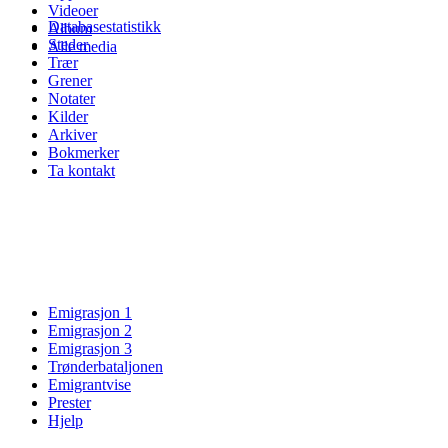
Videoer
Databasestatistikk
Album
Steder
Alle media
Trær
Grener
Notater
Kilder
Arkiver
Bokmerker
Ta kontakt
Emigrasjon 1
Emigrasjon 2
Emigrasjon 3
Trønderbataljonen
Emigrantvise
Prester
Hjelp