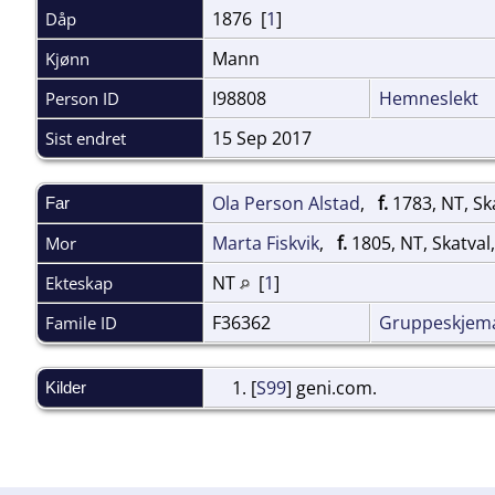
1876 [
1
]
Dåp
Mann
Kjønn
I98808
Hemneslekt
Person ID
15 Sep 2017
Sist endret
Ola Person Alstad
,
f.
1783, NT, Sk
Far
Marta Fiskvik
,
f.
1805, NT, Skatval,
Mor
NT
[
1
]
Ekteskap
F36362
Gruppeskjem
Famile ID
[
S99
] geni.com.
Kilder