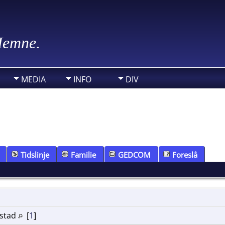
 Hemne.
MEDIA
INFO
DIV
Tidslinje
Familie
GEDCOM
Foreslå
lstad
[
1
]