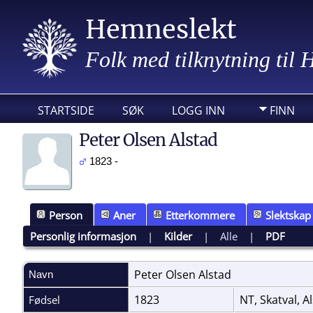
Hemneslekt
Folk med tilknytning til
STARTSIDE
SØK
LOGG INN
FINN
Peter Olsen Alstad
1823 -
Person
Aner
Etterkommere
Slektskap
Personlig informasjon
|
Kilder
|
Alle
|
PDF
Peter Olsen
Alstad
Navn
1823
NT, Skatval, A
Fødsel