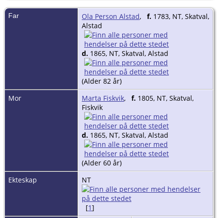
Far
Ola Person Alstad
,
f.
1783, NT, Skatval,
Alstad
d.
1865, NT, Skatval, Alstad
(Alder 82 år)
Mor
Marta Fiskvik
,
f.
1805, NT, Skatval,
Fiskvik
d.
1865, NT, Skatval, Alstad
(Alder 60 år)
Ekteskap
NT
[
1
]