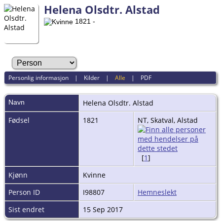
Helena Olsdtr. Alstad
1821 -
Personlig informasjon
|
Kilder
|
Alle
|
PDF
Navn
Helena Olsdtr.
Alstad
Fødsel
1821
NT, Skatval, Alstad
[
1
]
Kjønn
Kvinne
Person ID
I98807
Hemneslekt
Sist endret
15 Sep 2017