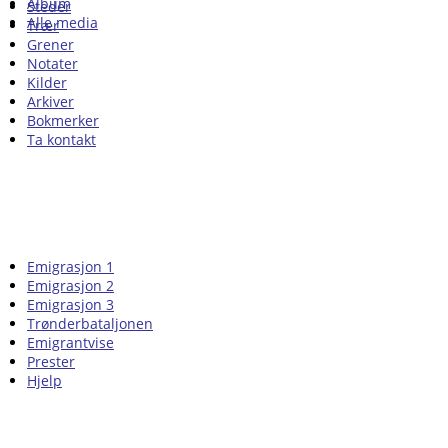
Album
Steder
Alle media
Trær
Grener
Notater
Kilder
Arkiver
Bokmerker
Ta kontakt
Emigrasjon 1
Emigrasjon 2
Emigrasjon 3
Trønderbataljonen
Emigrantvise
Prester
Hjelp