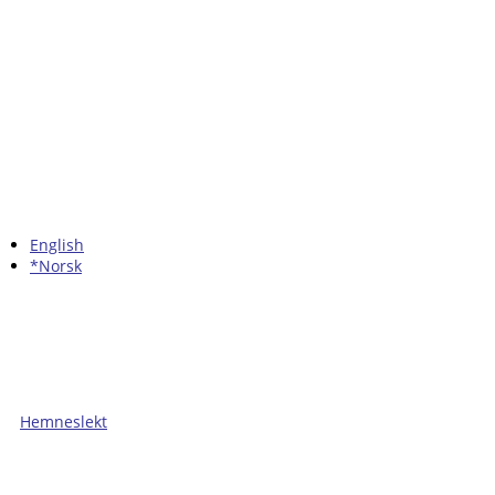
English
*Norsk
Hemneslekt
Folk med tilknytning til Hemne.