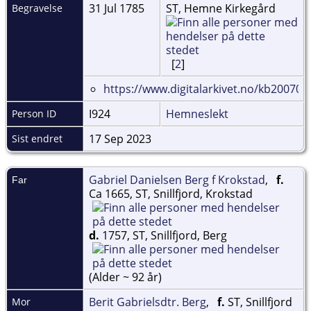
31 Jul 1785
ST, Hemne Kirkegård
Begravelse
[
2
]
https://www.digitalarkivet.no/kb20070
I924
Hemneslekt
Person ID
17 Sep 2023
Sist endret
Gabriel Danielsen Berg f Krokstad
,
f.
Far
Ca 1665, ST, Snillfjord, Krokstad
d.
1757, ST, Snillfjord, Berg
(Alder ~ 92 år)
Berit Gabrielsdtr. Berg
,
f.
ST, Snillfjord
Mor