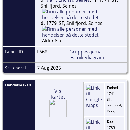
Snillfjord, Selnes
d.
1779, ST, Snillfjord, Selnes
(Alder 8 år)
F668
Gruppeskjema
|
Famile ID
Familiediagram
7 Aug 2026
Sist endret
Hendelseskart
Fødsel
-
Vis
1741 -
kartet
ST,
Snillfjord,
Berg
Død
-
1785 -