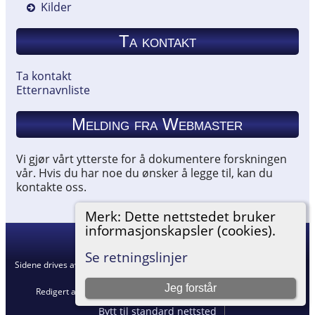
Kilder
Ta kontakt
Ta kontakt
Etternavnliste
Melding fra Webmaster
Vi gjør vårt ytterste for å dokumentere forskningen
vår. Hvis du har noe du ønsker å legge til, kan du
kontakte oss.
Merk: Dette nettstedet bruker
informasjonskapsler (cookies).
Hemneslekt
©
2026
Se retningslinjer
Sidene drives av
The Next Generation of Genealogy Sitebuilding
v. 15.0.5,
skrevet av Darrin Lythgoe © 2001-2026.
Jeg forstår
Redigert av
Agnar Merkesnes
. |
Retningslinjer for personvern
.
Bytt til standard nettsted