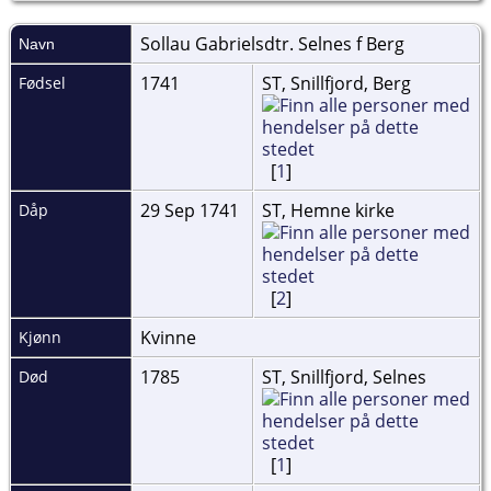
Sollau Gabrielsdtr. Selnes f
Berg
Navn
1741
ST, Snillfjord, Berg
Fødsel
[
1
]
29 Sep 1741
ST, Hemne kirke
Dåp
[
2
]
Kvinne
Kjønn
1785
ST, Snillfjord, Selnes
Død
[
1
]