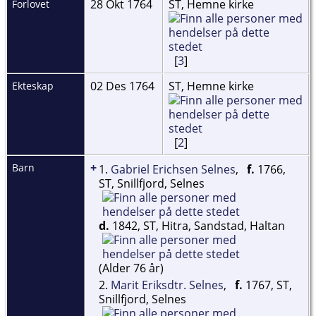
28 Okt 1764
ST, Hemne kirke
Forlovet
[
3
]
02 Des 1764
ST, Hemne kirke
Ekteskap
[
2
]
+
Barn
1.
Gabriel Erichsen Selnes
,
f.
1766,
ST, Snillfjord, Selnes
d.
1842, ST, Hitra, Sandstad, Haltan
(Alder 76 år)
2.
Marit Eriksdtr. Selnes
,
f.
1767, ST,
Snillfjord, Selnes