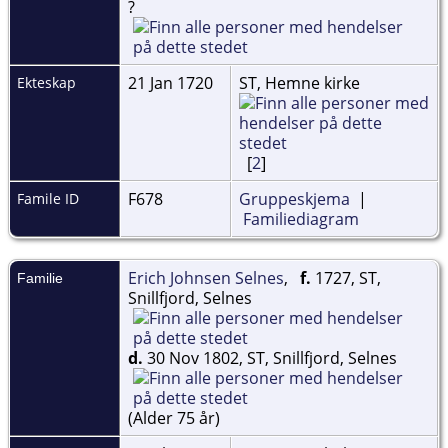
?
21 Jan 1720
ST, Hemne kirke
Ekteskap
[
2
]
F678
Gruppeskjema
|
Famile ID
Familiediagram
Erich Johnsen Selnes
,
f.
1727, ST,
Familie
Snillfjord, Selnes
d.
30 Nov 1802, ST, Snillfjord, Selnes
(Alder 75 år)