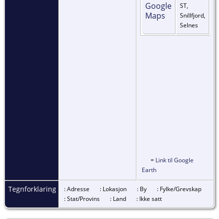
ST,
Snillfjord,
Selnes
=
Link til Google
Earth
Tegnforklaring
: Adresse
: Lokasjon
: By
: Fylke/Grevskap
: Stat/Provins
: Land
: Ikke satt