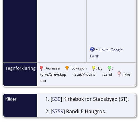
=
Link til Google
Earth
Tegnforklaring
: Adresse
: Lokasjon
: By
:
Fylke/Grevskap
: Stat/Provins
: Land
: Ikke
satt
[
S30
] Kirkebok for Stadsbygd (ST).
Kilder
[
S759
] Randi E Haugros.