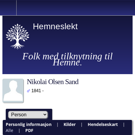
Hemneslekt
Folk med tilknytning til
Hemne.
Nikolai Olsen Sand
1841 -
Personlig informasjon
|
Kilder
|
Hendelseskart
|
Alle
|
PDF