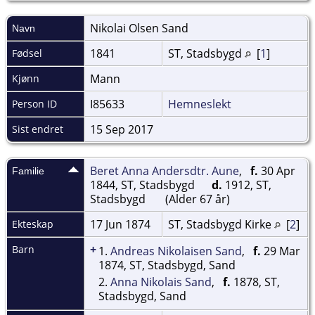
Nikolai Olsen
Sand
Navn
1841
ST, Stadsbygd
[
1
]
Fødsel
Mann
Kjønn
I85633
Hemneslekt
Person ID
15 Sep 2017
Sist endret
Beret Anna Andersdtr. Aune
,
f.
30 Apr
Familie
1844, ST, Stadsbygd
d.
1912, ST,
Stadsbygd
(Alder 67 år)
17 Jun 1874
ST, Stadsbygd Kirke
[
2
]
Ekteskap
+
Barn
1.
Andreas Nikolaisen Sand
,
f.
29 Mar
1874, ST, Stadsbygd, Sand
2.
Anna Nikolais Sand
,
f.
1878, ST,
Stadsbygd, Sand