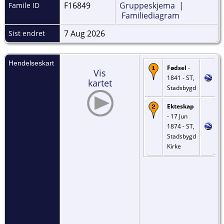
F16849
Gruppeskjema
|
Famile ID
Familiediagram
7 Aug 2026
Sist endret
Hendelseskart
Fødsel
-
Vis
1841 - ST,
kartet
Stadsbygd
Ekteskap
- 17 Jun
1874 - ST,
Stadsbygd
Kirke