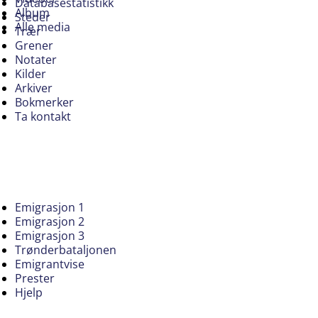
Databasestatistikk
Album
Steder
Alle media
Trær
Grener
Notater
Kilder
Arkiver
Bokmerker
Ta kontakt
Emigrasjon 1
Emigrasjon 2
Emigrasjon 3
Trønderbataljonen
Emigrantvise
Prester
Hjelp