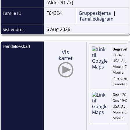
(Alder 91 år)
F64394
Gruppeskjema
|
Famile ID
Familiediagram
6 Aug 2026
Sist endret
Hendelseskart
Begravels
Vis
- 1947 -
kartet
USA, AL,
Mobile Co.
Mobile,
Pine Crest
Cemetery
Død
- 20
Des 1947 -
USA, AL,
Mobile Co.
Mobile