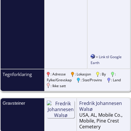
=
Link til Google
Earth
Tegnforklaring
: Adresse
: Lokasjon
: By
:
Fylke/Grevskap
: Stat/Provins
: Land
: Ikke satt
Fredrik Johannesen
Gravsteiner
Walsø
USA, AL, Mobile Co.,
Mobile, Pine Crest
Cemetery