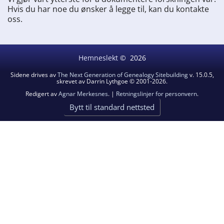
Hvis du har noe du ønsker å legge til, kan du kontakte
oss.
Hemneslekt
©
2026
Sidene drives av
The Next Generation of Genealogy Sitebuilding
v. 15.0.5,
skrevet av Darrin Lythgoe © 2001-2026.
Redigert av
Agnar Merkesnes
. |
Retningslinjer for personvern
.
Bytt til standard nettsted