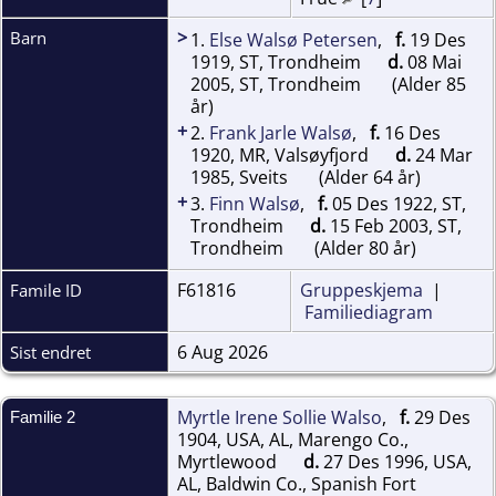
>
Barn
1.
Else Walsø Petersen
,
f.
19 Des
1919, ST, Trondheim
d.
08 Mai
2005, ST, Trondheim
(Alder 85
år)
+
2.
Frank Jarle Walsø
,
f.
16 Des
1920, MR, Valsøyfjord
d.
24 Mar
1985, Sveits
(Alder 64 år)
+
3.
Finn Walsø
,
f.
05 Des 1922, ST,
Trondheim
d.
15 Feb 2003, ST,
Trondheim
(Alder 80 år)
F61816
Gruppeskjema
|
Famile ID
Familiediagram
6 Aug 2026
Sist endret
Myrtle Irene Sollie Walso
,
f.
29 Des
Familie 2
1904, USA, AL, Marengo Co.,
Myrtlewood
d.
27 Des 1996, USA,
AL, Baldwin Co., Spanish Fort