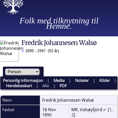
Folk med tilknytning til
Hemne.
Fredrik Johannesen Walsø
1895 - 1947 (52 år)
Personlig informasjon
|
Media
|
Notater
|
Kilder
|
Hendelseskart
|
Alle
|
PDF
Fredrik Johannesen
Walsø
Navn
18 Nov
MR, Valsøyfjord
[
1
,
Fødsel
1895
2
]