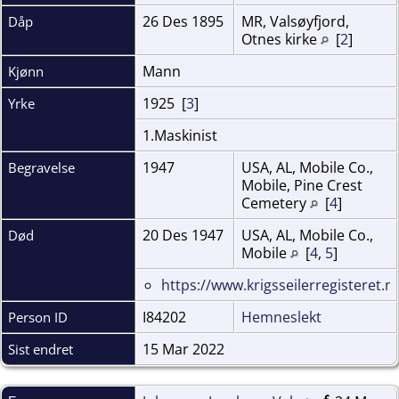
26 Des 1895
MR, Valsøyfjord,
Dåp
Otnes kirke
[
2
]
Mann
Kjønn
1925 [
3
]
Yrke
1.Maskinist
1947
USA, AL, Mobile Co.,
Begravelse
Mobile, Pine Crest
Cemetery
[
4
]
20 Des 1947
USA, AL, Mobile Co.,
Død
Mobile
[
4
,
5
]
https://www.krigsseilerregisteret.n
I84202
Hemneslekt
Person ID
15 Mar 2022
Sist endret