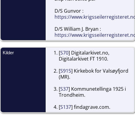
D/S Gunvor :
https://www.krigsseilerregisteret.
D/S William J. Bryan :
https://www.krigsseilerregisteret.
[
S70
] Digitalarkivet.no,
Kilder
Digitalarkivet FT 1910.
[
S915
] Kirkebok for Valsøyfjord
(MR).
[
S37
] Kommunetellinga 1925 i
Trondheim.
[
S137
] findagrave.com.
[
S2512
] krigsseilerregisteret.no.
[
S41
] Kirkebok for Aure (MR).