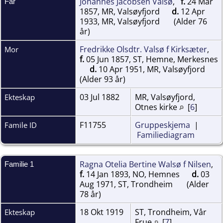
Johannes Jacobsen Valsø
,
f.
24 Mar
Far
1857, MR, Valsøyfjord
d.
12 Apr
1933, MR, Valsøyfjord
(Alder 76
år)
Fredrikke Olsdtr. Valsø f Kirksæter
,
Mor
f.
05 Jun 1857, ST, Hemne, Merkesnes
d.
10 Apr 1951, MR, Valsøyfjord
(Alder 93 år)
03 Jul 1882
MR, Valsøyfjord,
Ekteskap
Otnes kirke
[
6
]
F11755
Gruppeskjema
|
Famile ID
Familiediagram
Ragna Otelia Bertine Walsø f Nilsen
,
Familie 1
f.
14 Jan 1893, NO, Hemnes
d.
03
Aug 1971, ST, Trondheim
(Alder
78 år)
18 Okt 1919
ST, Trondheim, Vår
Ekteskap
Frue
[
7
]