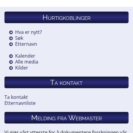
[
S484
] Kirkebok for Trondheim
(Vår Frue).
Hurtigkoblinger
Hva er nytt?
Søk
Etternavn
Kalender
Alle media
Kilder
Ta kontakt
Ta kontakt
Etternavnliste
Melding fra Webmaster
Vi gjør vårt ytterste for å dokumentere forskningen vår.