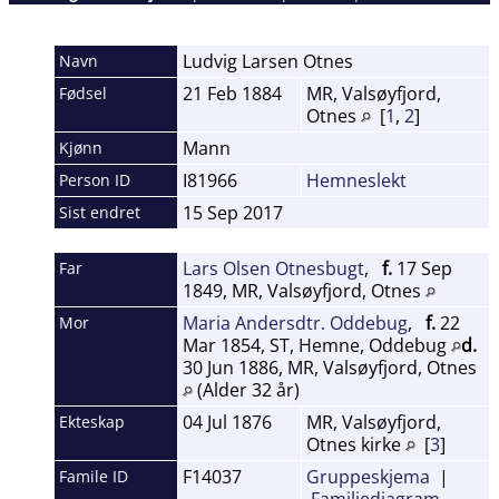
Ludvig Larsen
Otnes
Navn
21 Feb 1884
MR, Valsøyfjord,
Fødsel
Otnes
[
1
,
2
]
Mann
Kjønn
I81966
Hemneslekt
Person ID
15 Sep 2017
Sist endret
Lars Olsen Otnesbugt
,
f.
17 Sep
Far
1849, MR, Valsøyfjord, Otnes
Maria Andersdtr. Oddebug
,
f.
22
Mor
Mar 1854, ST, Hemne, Oddebug
d.
30 Jun 1886, MR, Valsøyfjord, Otnes
(Alder 32 år)
04 Jul 1876
MR, Valsøyfjord,
Ekteskap
Otnes kirke
[
3
]
F14037
Gruppeskjema
|
Famile ID