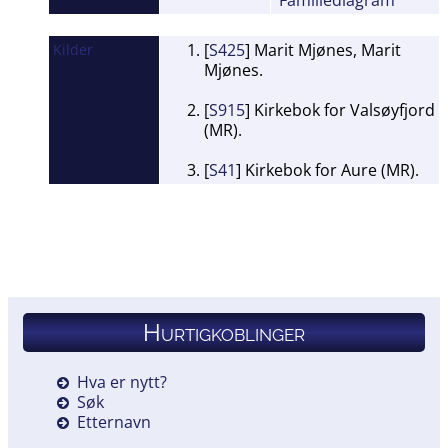
Familiediagram
[
S425
] Marit Mjønes, Marit
Kilder
Mjønes.
[
S915
] Kirkebok for Valsøyfjord
(MR).
[
S41
] Kirkebok for Aure (MR).
Hurtigkoblinger
Hva er nytt?
Søk
Etternavn