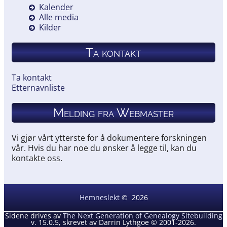
Kalender
Alle media
Kilder
Ta kontakt
Ta kontakt
Etternavnliste
Melding fra Webmaster
Vi gjør vårt ytterste for å dokumentere forskningen
vår. Hvis du har noe du ønsker å legge til, kan du
kontakte oss.
Hemneslekt
©
2026
Sidene drives av
The Next Generation of Genealogy Sitebuilding
v. 15.0.5, skrevet av Darrin Lythgoe © 2001-2026.