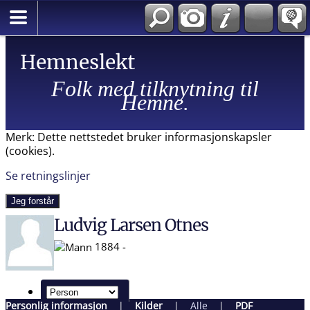
Hemneslekt
Folk med tilknytning til
Hemne.
Merk: Dette nettstedet bruker informasjonskapsler
(cookies).
Se retningslinjer
Jeg forstår
Ludvig Larsen Otnes
1884 -
Personlig informasjon
|
Kilder
|
Alle
|
PDF