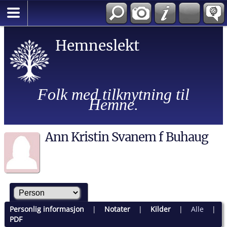
Hemneslekt
Folk med tilknytning til
Hemne.
Ann Kristin Svanem f Buhaug
Personlig informasjon
|
Notater
|
Kilder
|
Alle
|
PDF