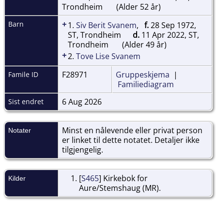
Trondheim
(Alder 52 år)
+
Barn
1.
Siv Berit Svanem
,
f.
28 Sep 1972,
ST, Trondheim
d.
11 Apr 2022, ST,
Trondheim
(Alder 49 år)
+
2.
Tove Lise Svanem
F28971
Gruppeskjema
|
Famile ID
Familiediagram
6 Aug 2026
Sist endret
Minst en nålevende eller privat person
Notater
er linket til dette notatet. Detaljer ikke
tilgjengelig.
[
S465
] Kirkebok for
Kilder
Aure/Stemshaug (MR).