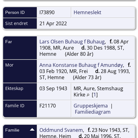
I73890
Hemneslekt
Person ID
21 Apr 2022
Sist endret
Lars Olsen Buhaug f Buhaug
,
f.
08 Apr
Far
1908, MR, Aure
d.
30 Des 1988, ST,
Hemne
(Alder 80 år)
Anna Konstanse Buhaug f Amundøy
,
f.
Mor
03 Feb 1920, MR, Frei
d.
28 Aug 1993,
ST, Hemne
(Alder 73 år)
03 Sep 1943
MR, Aure, Stemshaug
Ekteskap
Kirke
[
1
]
F21170
Gruppeskjema
|
Famile ID
Familiediagram
Oddmund Svanem
,
f.
23 Nov 1943, ST,
Familie
Hemne, Heim
d.
20 Mai 1996, ST,