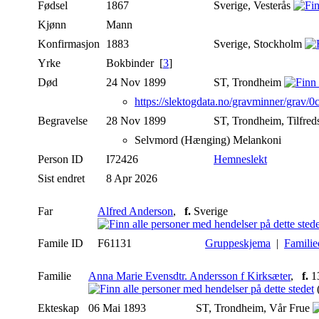
Fødsel
1867
Sverige, Vesterås
Kjønn
Mann
Konfirmasjon
1883
Sverige, Stockholm
Yrke
Bokbinder [
3
]
Død
24 Nov 1899
ST, Trondheim
https://slektogdata.no/gravminner/gra
Begravelse
28 Nov 1899
ST, Trondheim, Tilfred
Selvmord (Hænging) Melankoni
Person ID
I72426
Hemneslekt
Sist endret
8 Apr 2026
Far
Alfred Anderson
,
f.
Sverige
Famile ID
F61131
Gruppeskjema
|
Familie
Familie
Anna Marie Evensdtr. Andersson f Kirksæter
,
f.
13
(
Ekteskap
06 Mai 1893
ST, Trondheim, Vår Frue