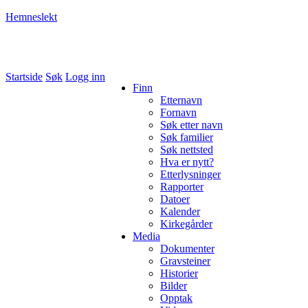
Hemneslekt
Folk med tilknytning til Hemne.
Startside
Søk
Logg inn
Finn
Etternavn
Fornavn
Søk etter navn
Søk familier
Søk nettsted
Hva er nytt?
Etterlysninger
Rapporter
Datoer
Kalender
Kirkegårder
Media
Dokumenter
Gravsteiner
Historier
Bilder
Opptak