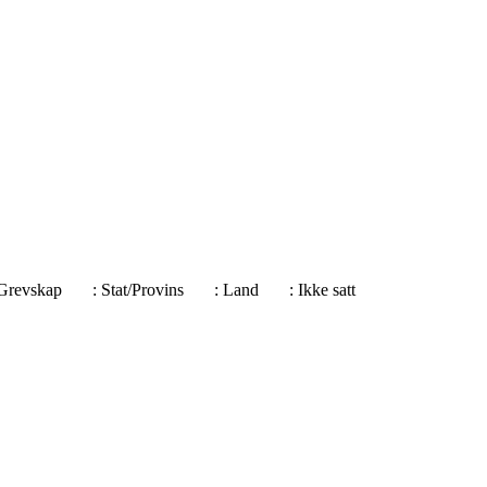
e/Grevskap
: Stat/Provins
: Land
: Ikke satt