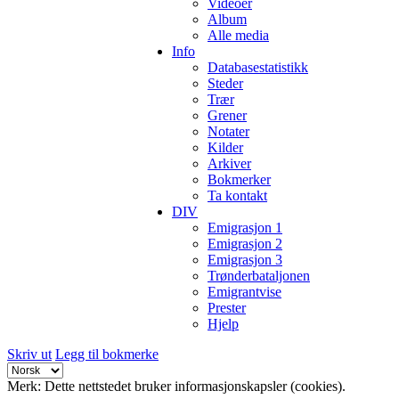
Videoer
Album
Alle media
Info
Databasestatistikk
Steder
Trær
Grener
Notater
Kilder
Arkiver
Bokmerker
Ta kontakt
DIV
Emigrasjon 1
Emigrasjon 2
Emigrasjon 3
Trønderbataljonen
Emigrantvise
Prester
Hjelp
Skriv ut
Legg til bokmerke
Merk: Dette nettstedet bruker informasjonskapsler (cookies).