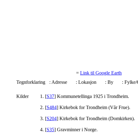
=
Link til Google Earth
Tegnforklaring
: Adresse
: Lokasjon
: By
: Fylk
Kilder
[
S37
] Kommunetellinga 1925 i Trondheim.
[
S484
] Kirkebok for Trondheim (Vår Frue).
[
S204
] Kirkebok for Trondheim (Domkirken).
[
S35
] Gravminner i Norge.