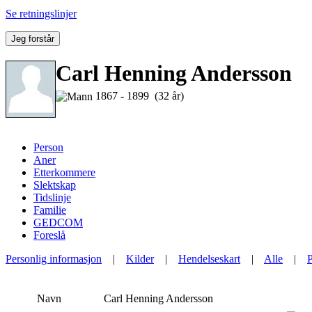
Se retningslinjer
Jeg forstår
Carl Henning Andersson
1867 - 1899 (32 år)
Person
Aner
Etterkommere
Slektskap
Tidslinje
Familie
GEDCOM
Foreslå
Personlig informasjon
|
Kilder
|
Hendelseskart
|
Alle
|
Navn
Carl Henning
Andersson