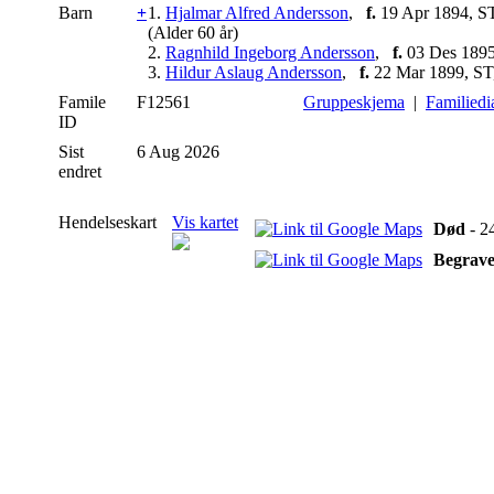
Barn
+
1.
Hjalmar Alfred Andersson
,
f.
19 Apr 1894, S
(Alder 60 år)
2.
Ragnhild Ingeborg Andersson
,
f.
03 Des 1895
3.
Hildur Aslaug Andersson
,
f.
22 Mar 1899, ST
Famile
F12561
Gruppeskjema
|
Familied
ID
Sist
6 Aug 2026
endret
Hendelseskart
Vis kartet
Død
- 2
Begrave