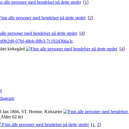
[
1
]
[
2
]
[
4
]
v/0cd9b2d8-07bf-48eb-88b3-7c192d366a3c
shet kirkegård
[
4
]
diagram
 Jan 1866, ST, Hemne, Kirksæter
Alder 62 år)
[
1
,
2
]