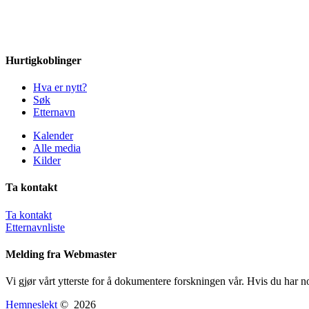
Hurtigkoblinger
Hva er nytt?
Søk
Etternavn
Kalender
Alle media
Kilder
Ta kontakt
Ta kontakt
Etternavnliste
Melding fra Webmaster
Vi gjør vårt ytterste for å dokumentere forskningen vår. Hvis du har n
Hemneslekt
©
2026