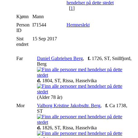
[
1
]
Kjønn
Mann
Person
I71544
Hemneslekt
ID
Sist
15 Sep 2017
endret
Far
Daniel Gabrielsen Berg
,
f.
1726, ST, Snillfjord,
Berg
d.
1804, ST, Rissa, Hasselvika
(Alder 78 år)
Mor
Valborg Kristine Jakobsdtr. Berg
,
f.
Ca 1738,
ST
d.
1826, ST, Rissa, Hasselvika