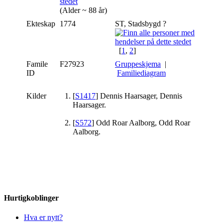
(Alder ~ 88 år)
Ekteskap
1774
ST, Stadsbygd ?
[
1
,
2
]
Famile
F27923
Gruppeskjema
|
ID
Familiediagram
Kilder
[
S1417
] Dennis Haarsager, Dennis
Haarsager.
[
S572
] Odd Roar Aalborg, Odd Roar
Aalborg.
Hurtigkoblinger
Hva er nytt?