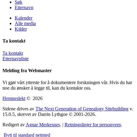
Søk
Etternavn
Kalender
Alle media
Kilder
Ta kontakt
Ta kontakt
Etternavnliste
Melding fra Webmaster
Vi gjør vårt ytterste for å dokumentere forskningen vår. Hvis du har
noe du ønsker å legge til, kan du kontakte oss.
Hemneslekt
©
2026
Sidene drives av
The Next Generation of Genealogy Sitebuilding
v.
15.0.5, skrevet av Darrin Lythgoe © 2001-2026.
Redigert av
Agnar Merkesnes
. |
Retningslinjer for personvern
.
Bytt til standard nettsted