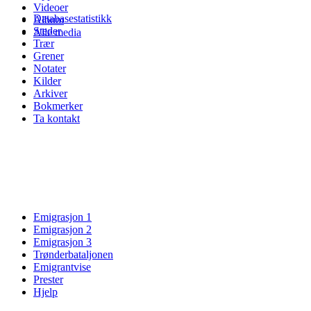
Videoer
Databasestatistikk
Album
Steder
Alle media
Trær
Grener
Notater
Kilder
Arkiver
Bokmerker
Ta kontakt
Emigrasjon 1
Emigrasjon 2
Emigrasjon 3
Trønderbataljonen
Emigrantvise
Prester
Hjelp