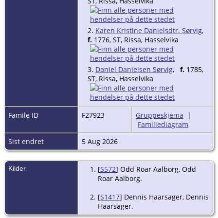
ST, Rissa, Hasselvika
2.
Karen Kristine Danielsdtr. Sørvig
,
f.
1776, ST, Rissa, Hasselvika
3.
Daniel Danielsen Sørvig
,
f.
1785,
ST, Rissa, Hasselvika
Famile ID
F27923
Gruppeskjema
|
Familiediagram
Sist endret
5 Aug 2026
Kilder
[
S572
] Odd Roar Aalborg, Odd
Roar Aalborg.
[
S1417
] Dennis Haarsager, Dennis
Haarsager.