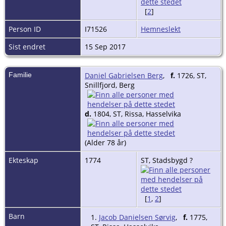
[
2
]
Person ID
I71526
Hemneslekt
Sist endret
15 Sep 2017
Familie
Daniel Gabrielsen Berg
,
f.
1726, ST,
Snillfjord, Berg
d.
1804, ST, Rissa, Hasselvika
(Alder 78 år)
Ekteskap
1774
ST, Stadsbygd ?
[
1
,
2
]
Barn
1.
Jacob Danielsen Sørvig
,
f.
1775,