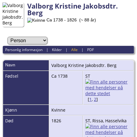
Valborg Kristine Jakobsdtr.
Berg
Ca 1738 - 1826 (~ 88 år)
Personlig informasjon
|
Kilder
|
Alle
|
PDF
Navn
Valborg Kristine Jakobsdtr.
Berg
Fødsel
Ca 1738
ST
[
1
,
2
]
Kjønn
Kvinne
Død
1826
ST, Rissa, Hasselvika