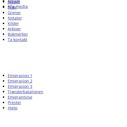
Album
Steder
Alle media
Trær
Grener
Notater
Kilder
Arkiver
Bokmerker
Ta kontakt
Emigrasjon 1
Emigrasjon 2
Emigrasjon 3
Trønderbataljonen
Emigrantvise
Prester
Hjelp