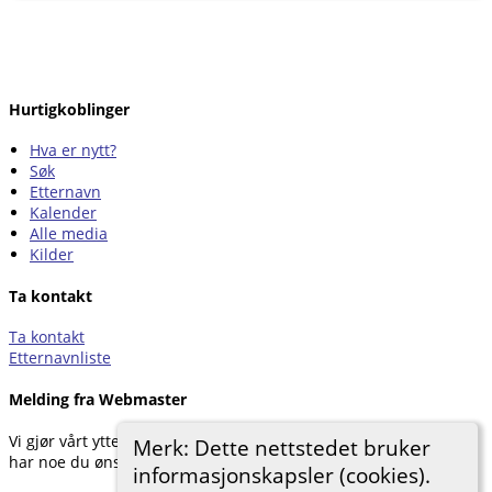
Hurtigkoblinger
Hva er nytt?
Søk
Etternavn
Kalender
Alle media
Kilder
Ta kontakt
Ta kontakt
Etternavnliste
Melding fra Webmaster
Vi gjør vårt ytterste for å dokumentere forskningen vår. Hvis du
Merk: Dette nettstedet bruker
har noe du ønsker å legge til, kan du kontakte oss.
informasjonskapsler (cookies).