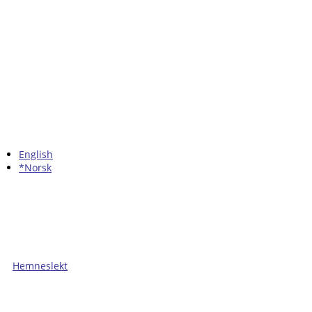
English
*Norsk
Hemneslekt
Folk med tilknytning til Hemne.