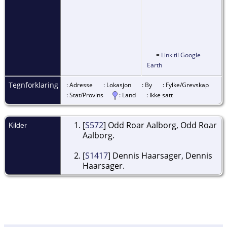
=
Link til Google
Earth
Tegnforklaring
: Adresse
: Lokasjon
: By
: Fylke/Grevskap
: Stat/Provins
: Land
: Ikke satt
[
S572
] Odd Roar Aalborg, Odd Roar
Kilder
Aalborg.
[
S1417
] Dennis Haarsager, Dennis
Haarsager.