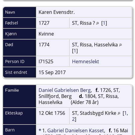
Karen
Evensdtr.
Navn
1727
ST, Rissa ?
[
1
]
Fødsel
Kvinne
Kjønn
1774
ST, Rissa, Hasselvika
Død
[
1
]
I71525
Hemneslekt
Person ID
15 Sep 2017
Sist endret
Daniel Gabrielsen Berg
,
f.
1726, ST,
Familie
Snillfjord, Berg
d.
1804, ST, Rissa,
Hasselvika
(Alder 78 år)
12 Okt 1756
ST, Stadsbygd Kirke
[
1
,
Ekteskap
2
]
+
Barn
1.
Gabriel Danielsen Kasset
,
f.
16 Mai