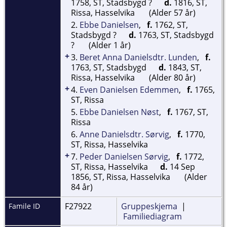
1758, ST, Stadsbygd ?
d.
1816, ST,
Rissa, Hasselvika
(Alder 57 år)
2.
Ebbe Danielsen
,
f.
1762, ST,
Stadsbygd ?
d.
1763, ST, Stadsbygd
?
(Alder 1 år)
+
3.
Beret Anna Danielsdtr. Lunden
,
f.
1763, ST, Stadsbygd
d.
1843, ST,
Rissa, Hasselvika
(Alder 80 år)
+
4.
Even Danielsen Edemmen
,
f.
1765,
ST, Rissa
5.
Ebbe Danielsen Nøst
,
f.
1767, ST,
Rissa
6.
Anne Danielsdtr. Sørvig
,
f.
1770,
ST, Rissa, Hasselvika
+
7.
Peder Danielsen Sørvig
,
f.
1772,
ST, Rissa, Hasselvika
d.
14 Sep
1856, ST, Rissa, Hasselvika
(Alder
84 år)
F27922
Gruppeskjema
|
Famile ID
Familiediagram