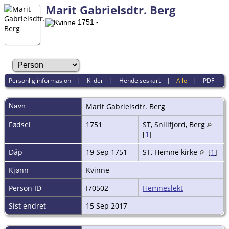
Marit Gabrielsdtr. Berg
1751 -
Personlig informasjon
|
Kilder
|
Hendelseskart
|
Alle
|
PDF
Navn
Marit Gabrielsdtr.
Berg
Fødsel
1751
ST, Snillfjord, Berg
[
1
]
Dåp
19 Sep 1751
ST, Hemne kirke
[
1
]
Kjønn
Kvinne
Person ID
I70502
Hemneslekt
Sist endret
15 Sep 2017