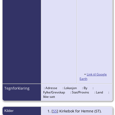
=
Link til Google
Earth
Tegnforklaring
: Adresse
: Lokasjon
: By
:
Fylke/Grevskap
: Stat/Provins
: Land
:
Ikke satt
Kilder
[
S5
] Kirkebok for Hemne (ST).