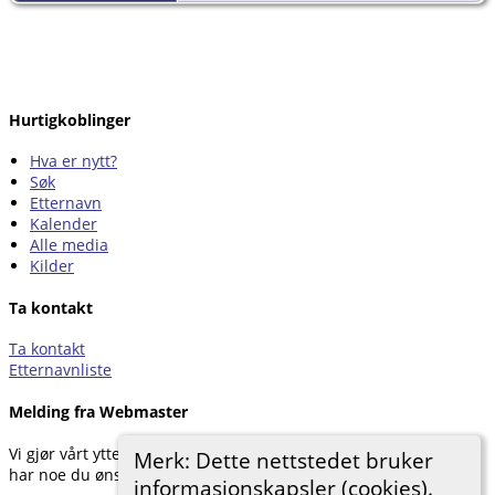
Hurtigkoblinger
Hva er nytt?
Søk
Etternavn
Kalender
Alle media
Kilder
Ta kontakt
Ta kontakt
Etternavnliste
Melding fra Webmaster
Vi gjør vårt ytterste for å dokumentere forskningen vår. Hvis du
Merk: Dette nettstedet bruker
har noe du ønsker å legge til, kan du kontakte oss.
informasjonskapsler (cookies).