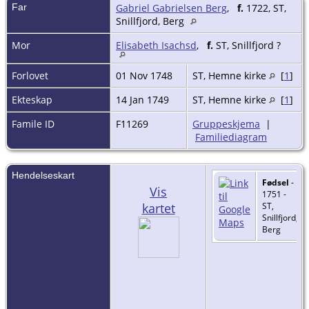
Far
Gabriel Gabrielsen Berg
,
f.
1722, ST,
Snillfjord, Berg
Mor
Elisabeth Isachsd
,
f.
ST, Snillfjord ?
Forlovet
01 Nov 1748
ST, Hemne kirke
[
1
]
Ekteskap
14 Jan 1749
ST, Hemne kirke
[
1
]
Famile ID
F11269
Gruppeskjema
|
Familiediagram
Hendelseskart
Fødsel
-
Vis
1751 -
kartet
ST,
Snillfjord,
Berg