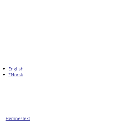
English
*Norsk
Hemneslekt
Folk med tilknytning til Hemne.