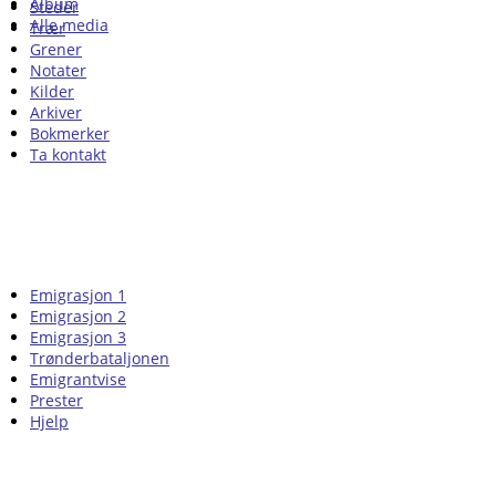
Album
Steder
Alle media
Trær
Grener
Notater
Kilder
Arkiver
Bokmerker
Ta kontakt
Emigrasjon 1
Emigrasjon 2
Emigrasjon 3
Trønderbataljonen
Emigrantvise
Prester
Hjelp