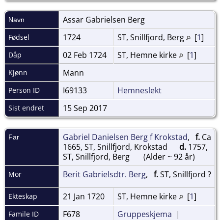
Assar Gabrielsen
Berg
Navn
1724
ST, Snillfjord, Berg
[
1
]
Fødsel
02 Feb 1724
ST, Hemne kirke
[
1
]
Dåp
Mann
Kjønn
I69133
Hemneslekt
Person ID
15 Sep 2017
Sist endret
Gabriel Danielsen Berg f Krokstad
,
f.
Ca
Far
1665, ST, Snillfjord, Krokstad
d.
1757,
ST, Snillfjord, Berg
(Alder ~ 92 år)
Berit Gabrielsdtr. Berg
,
f.
ST, Snillfjord ?
Mor
21 Jan 1720
ST, Hemne kirke
[
1
]
Ekteskap
F678
Gruppeskjema
|
Famile ID