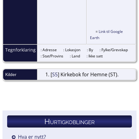
=
Link til Google
Earth
Tegnforklaring
: Adresse
: Lokasjon
: By
: Fylke/Grevskap
: Stat/Provins
: Land
: Ikke satt
[
S5
] Kirkebok for Hemne (ST).
Kilder
Hurtigkoblinger
Hva er nytt?