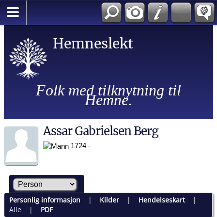
Hemneslekt
Folk med tilknytning til
Hemne.
Assar Gabrielsen Berg
1724 -
Personlig informasjon
|
Kilder
|
Hendelseskart
|
Alle
|
PDF