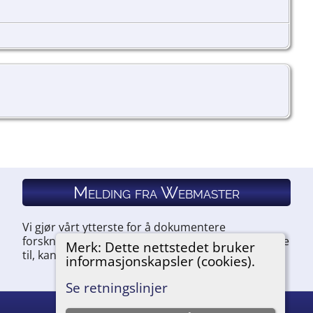
Melding fra Webmaster
Vi gjør vårt ytterste for å dokumentere
forskningen vår. Hvis du har noe du ønsker å legge
Merk: Dette nettstedet bruker
til, kan du kontakte oss.
informasjonskapsler (cookies).
Se retningslinjer