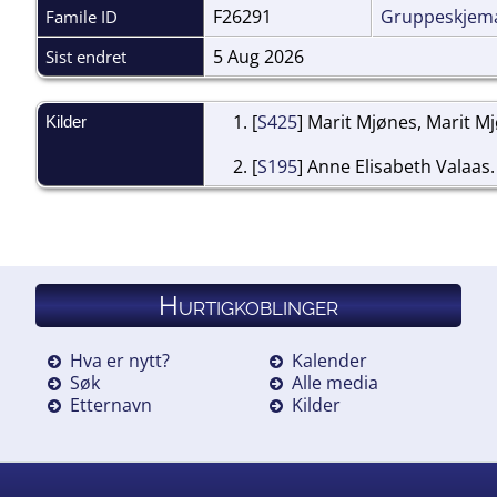
F26291
Gruppeskjem
Famile ID
5 Aug 2026
Sist endret
[
S425
] Marit Mjønes, Marit M
Kilder
[
S195
] Anne Elisabeth Valaas.
Hurtigkoblinger
Hva er nytt?
Kalender
Søk
Alle media
Etternavn
Kilder