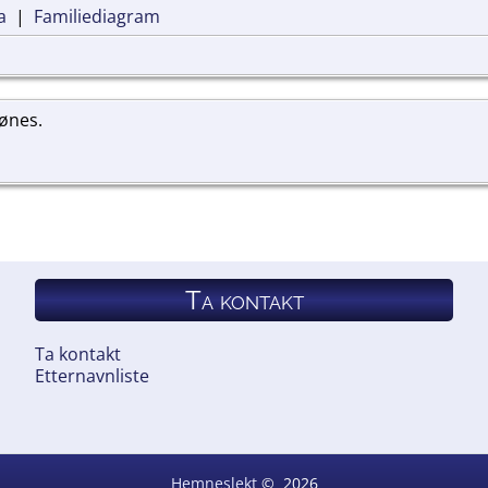
a
|
Familiediagram
jønes.
Ta kontakt
Ta kontakt
Etternavnliste
Hemneslekt
©
2026