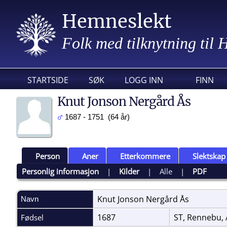
Hemneslekt
Folk med tilknytning til
STARTSIDE
SØK
LOGG INN
FINN
Knut Jonson Nergård Ås
1687 - 1751 (64 år)
Person
Aner
Etterkommere
Slektskap
Personlig informasjon
|
Kilder
|
Alle
|
PDF
Knut Jonson Nergård
Ås
Navn
1687
ST, Rennebu,
Fødsel