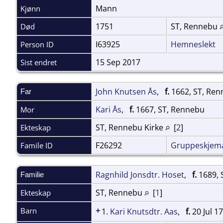
Mann
Kjønn
1751
ST, Rennebu
Død
I63925
Hemneslekt
Person ID
15 Sep 2017
Sist endret
John Knutsen Ås
,
f.
1662, ST, Ren
Far
Kari Ås
,
f.
1667, ST, Rennebu
Mor
ST, Rennebu Kirke
[
2
]
Ekteskap
F26292
Gruppeskjem
Famile ID
Ragnhild Jonsdtr. Hoset
,
f.
1689, 
Familie
ST, Rennebu
[
1
]
Ekteskap
+
Barn
1.
Kari Knutsdtr. Aas
,
f.
20 Jul 1