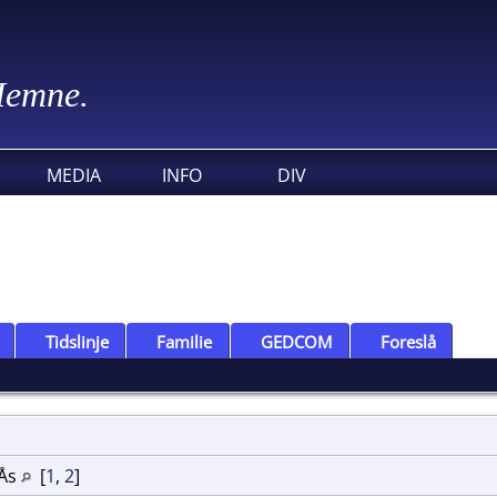
 Hemne.
MEDIA
INFO
DIV
Tidslinje
Familie
GEDCOM
Foreslå
 Ås
[
1
,
2
]