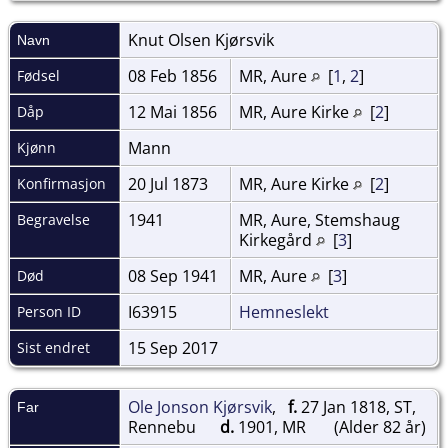
Knut Olsen
Kjørsvik
Navn
08 Feb 1856
MR, Aure
[
1
,
2
]
Fødsel
12 Mai 1856
MR, Aure Kirke
[
2
]
Dåp
Mann
Kjønn
20 Jul 1873
MR, Aure Kirke
[
2
]
Konfirmasjon
1941
MR, Aure, Stemshaug
Begravelse
Kirkegård
[
3
]
08 Sep 1941
MR, Aure
[
3
]
Død
I63915
Hemneslekt
Person ID
15 Sep 2017
Sist endret
Ole Jonson Kjørsvik
,
f.
27 Jan 1818, ST,
Far
Rennebu
d.
1901, MR
(Alder 82 år)