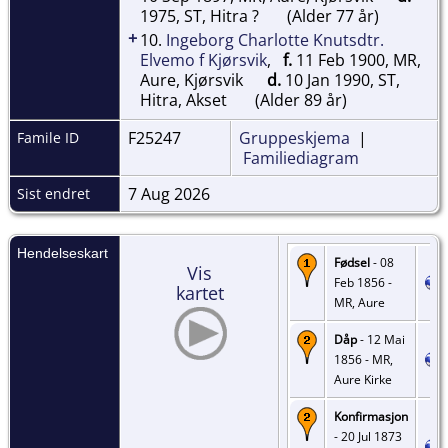
1975, ST, Hitra ?
(Alder 77 år)
+
10.
Ingeborg Charlotte Knutsdtr.
Elvemo f Kjørsvik
,
f.
11 Feb 1900, MR,
Aure, Kjørsvik
d.
10 Jan 1990, ST,
Hitra, Akset
(Alder 89 år)
F25247
Gruppeskjema
|
Famile ID
Familiediagram
7 Aug 2026
Sist endret
Hendelseskart
Fødsel
- 08
Vis
Feb 1856 -
kartet
MR, Aure
Dåp
- 12 Mai
1856 - MR,
Aure Kirke
Konfirmasjon
- 20 Jul 1873