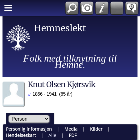
Hemneslekt
Folk med tilknytning til
Hemne.
Knut Olsen Kjørsvik
1856 - 1941 (85 år)
Personlig informasjon
|
Media
|
Kilder
|
Hendelseskart
|
Alle
|
PDF