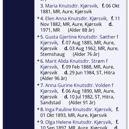
3.
Maria Knutsdtr. Kjørsvik
,
f.
06 Okt
1881, MR, Aure, Kjørsvik
+
4.
Elen Anna Knutsdtr. Kjørsvik
,
f.
11
Nov 1882, MR, Aure, Kjørsvik
d.
1971, MR
(Alder 88 år)
+
5.
Gusta Gjertine Knutsdtr. Sæther f
Kjørsvik
,
f.
07 Aug 1885, MR, Aure,
Kjørsvik
d.
03 Aug 1962, MR, Aure,
Stemshaug
(Alder 76 år)
+
6.
Marit Alida Knutsdtr. Strøm f
Kjørsvik
,
f.
09 Feb 1888, MR, Aure,
Kjørsvik
d.
29 Jun 1984, ST, Hitra
(Alder 96 år)
+
7.
Anna Gurine Knutsdtr. Volden f
Kjørsvik
,
f.
06 Aug 1890, MR, Aure,
Kjørsvik
d.
10 Jul 1982, ST, Hitra,
Sandstad
(Alder 91 år)
+
8.
Inga Pauline Knutsdtr. Kjørsvik
,
f.
01 Okt 1893, MR, Aure, Kjørsvik
+
9.
Olga Helene Knutsdtr. Kjørsvik
,
f.
10 Sep 1897, MR, Aure, Kjørsvik
d.