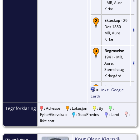
- MR, Aure
Kirke
Ekteskap
- 29
Des 1880 -
MR, Aure
Kirke
Begravelse
-
1941 - MR,
Aure,
Stemshaug
Kirkegård
Død
- 08 Sep
=
Link til Google
1941 - MR,
Earth
Aure
Tegnforklaring
: Adresse
: Lokasjon
: By
:
Fylke/Grevskap
: Stat/Provins
: Land
:
Ikke satt
Knut Olsen Kjørsvik
Gravsteiner