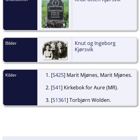
Knut og Ingeborg
Bilder
Kjørsvik
[
S425
] Marit Mjønes, Marit Mjønes.
Kilder
[
S41
] Kirkebok for Aure (MR).
[
S1361
] Torbjørn Wolden.