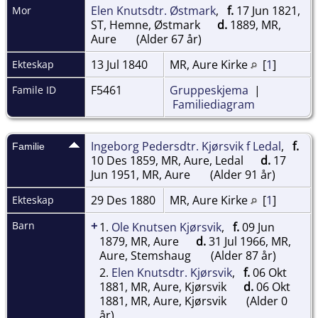
Elen Knutsdtr. Østmark
,
f.
17 Jun 1821,
Mor
ST, Hemne, Østmark
d.
1889, MR,
Aure
(Alder 67 år)
13 Jul 1840
MR, Aure Kirke
[
1
]
Ekteskap
F5461
Gruppeskjema
|
Famile ID
Familiediagram
Ingeborg Pedersdtr. Kjørsvik f Ledal
,
f.
Familie
10 Des 1859, MR, Aure, Ledal
d.
17
Jun 1951, MR, Aure
(Alder 91 år)
29 Des 1880
MR, Aure Kirke
[
1
]
Ekteskap
+
Barn
1.
Ole Knutsen Kjørsvik
,
f.
09 Jun
1879, MR, Aure
d.
31 Jul 1966, MR,
Aure, Stemshaug
(Alder 87 år)
2.
Elen Knutsdtr. Kjørsvik
,
f.
06 Okt
1881, MR, Aure, Kjørsvik
d.
06 Okt
1881, MR, Aure, Kjørsvik
(Alder 0
år)