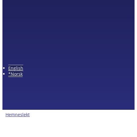
English
*Norsk
Hemneslekt
Folk med tilknytning til Hemne.