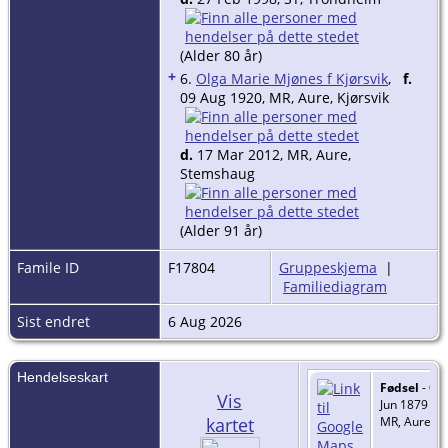
(Alder 80 år)
+
6.
Olga Marie Mjønes f Kjørsvik
,
f.
09 Aug 1920, MR, Aure, Kjørsvik
d.
17 Mar 2012, MR, Aure,
Stemshaug
(Alder 91 år)
Famile ID
F17804
Gruppeskjema
|
Familiediagram
Sist endret
6 Aug 2026
Hendelseskart
Fødsel
- 09
Vis
Jun 1879 -
kartet
MR, Aure