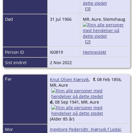
[
3
]
Død
31 Jul 1966
MR, Aure, Stemshaug
[
2
]
Person ID
I60819
Hemneslekt
Sist endret
2 Nov 2022
Far
Knut Olsen Kjørsvik
,
f.
08 Feb 1856,
MR, Aure
d.
08 Sep 1941, MR, Aure
(Alder 85 år)
Mor
Ingeborg Pedersdtr. Kjørsvik f Ledal
,