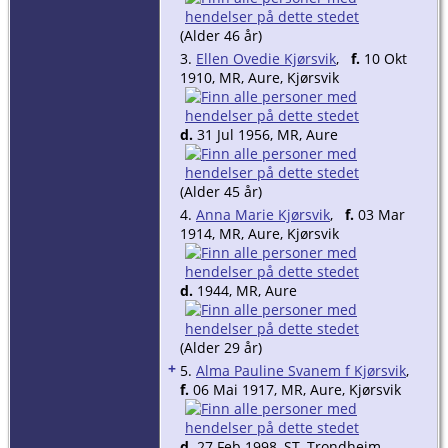
(Alder 46 år)
3.
Ellen Ovedie Kjørsvik
,
f.
10 Okt
1910, MR, Aure, Kjørsvik
d.
31 Jul 1956, MR, Aure
(Alder 45 år)
4.
Anna Marie Kjørsvik
,
f.
03 Mar
1914, MR, Aure, Kjørsvik
d.
1944, MR, Aure
(Alder 29 år)
+
5.
Alma Pauline Svanem f Kjørsvik
,
f.
06 Mai 1917, MR, Aure, Kjørsvik
d.
27 Feb 1998, ST, Trondheim