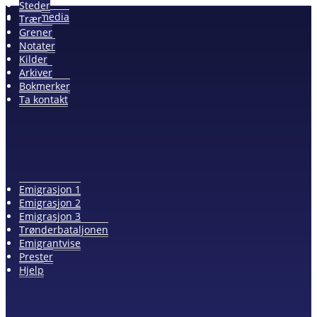
Album
Steder
Alle media
Trær
Grener
Notater
Kilder
Arkiver
Bokmerker
Ta kontakt
Emigrasjon 1
Emigrasjon 2
Emigrasjon 3
Trønderbataljonen
Emigrantvise
Prester
Hjelp