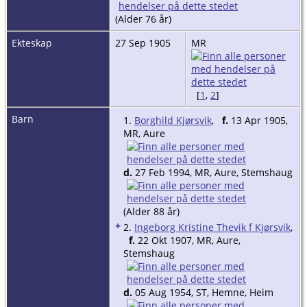
(Alder 76 år)
Ekteskap
27 Sep 1905
MR
[
1
,
2
]
Barn
1.
Borghild Kjørsvik
,
f.
13 Apr 1905,
MR, Aure
d.
27 Feb 1994, MR, Aure, Stemshaug
(Alder 88 år)
+
2.
Ingeborg Kristine Thevik f Kjørsvik
,
f.
22 Okt 1907, MR, Aure,
Stemshaug
d.
05 Aug 1954, ST, Hemne, Heim