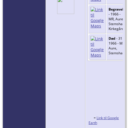
Begravelse
- 1966 -
MR, Aure,
Stemshaug
Kirkegård
Død
- 31 Jul
1966 - MR,
Aure,
Stemshaug
=
Link til Google
Earth