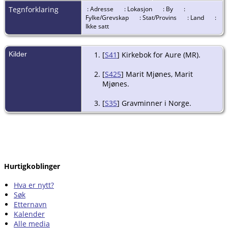
Tegnforklaring
: Adresse
: Lokasjon
: By
:
Fylke/Grevskap
: Stat/Provins
: Land
:
Ikke satt
Kilder
[
S41
] Kirkebok for Aure (MR).
[
S425
] Marit Mjønes, Marit
Mjønes.
[
S35
] Gravminner i Norge.
Hurtigkoblinger
Hva er nytt?
Søk
Etternavn
Kalender
Alle media