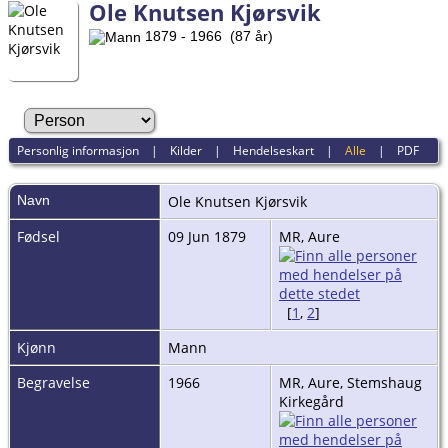
Ole Knutsen Kjørsvik
1879 - 1966 (87 år)
Personlig informasjon
|
Kilder
|
Hendelseskart
|
Alle
|
PDF
Navn
Ole Knutsen
Kjørsvik
Fødsel
09 Jun 1879
MR, Aure
[
1
,
2
]
Kjønn
Mann
Begravelse
1966
MR, Aure, Stemshaug
Kirkegård