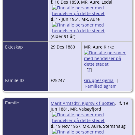
f.
10 Des 1859, MR, Aure, Ledal
d.
17 Jun 1951, MR, Aure
(Alder 91 år)
Ekteskap
29 Des 1880
MR, Aure Kirke
[
2
]
Famile ID
F25247
Gruppeskjema
|
Familiediagram
Familie
Marit Arntsdtr. Kjørsvik f Botten
,
f.
19
Jun 1881, MR, Valsøyfjord
d.
19 Nov 1957, MR, Aure, Stemshaug