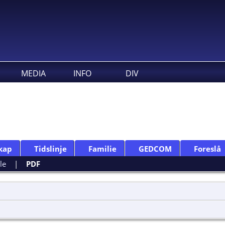
MEDIA
INFO
DIV
kap
Tidslinje
Familie
GEDCOM
Foreslå
le
|
PDF