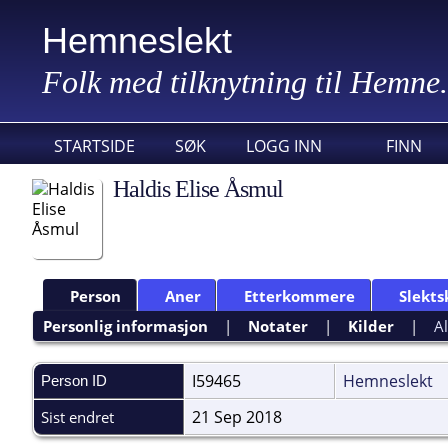
Hemneslekt
Folk med tilknytning til Hemne.
STARTSIDE
SØK
LOGG INN
FINN
Haldis Elise Åsmul
Person
Aner
Etterkommere
Slekts
Personlig informasjon
|
Notater
|
Kilder
|
Al
I59465
Hemneslekt
Person ID
21 Sep 2018
Sist endret