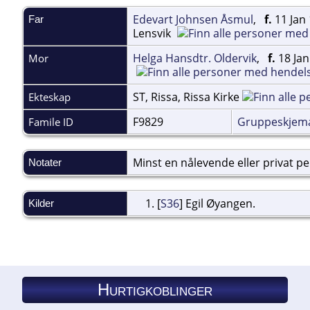
Edevart Johnsen Åsmul
,
f.
11 Jan 
Far
Lensvik
Helga Hansdtr. Oldervik
,
f.
18 Jan
Mor
ST, Rissa, Rissa Kirke
Ekteskap
F9829
Gruppeskjem
Famile ID
Minst en nålevende eller privat pers
Notater
[
S36
] Egil Øyangen.
Kilder
Hurtigkoblinger