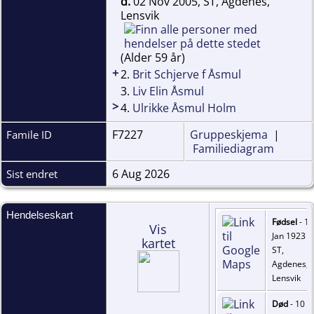
d.
02 Nov 2005, ST, Agdenes,
Lensvik
(Alder 59 år)
+
2.
Brit Schjerve f Åsmul
3.
Liv Elin Åsmul
>
4.
Ulrikke Åsmul Holm
F7227
Gruppeskjema
|
Famile ID
Familiediagram
6 Aug 2026
Sist endret
Hendelseskart
Fødsel
- 12
Vis
Jan 1923 -
kartet
ST,
Agdenes,
Lensvik
Død
- 10