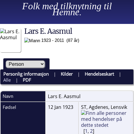
Folk med tilknytning til
Hemne.
Lars E. Aasmul
1923 - 2011 (87 år)
Personlig informasjon
|
Kilder
|
Hendelseskart
|
Alle
|
PDF
Lars E.
Aasmul
Navn
12 Jan 1923
ST, Agdenes, Lensvik
Fødsel
[
1
,
2
]