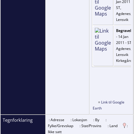
Jan 2011 -
ST,
Agdenes,
Lensvik
Begravels
- 14 Jan
2011 - ST,
Agdenes,
Lensvik
Kirkegård
=
Link til Google
Earth
Tegnforklaring
: Adresse
: Lokasjon
: By
:
Fylke/Grevskap
: Stat/Provins
: Land
:
Ikke satt