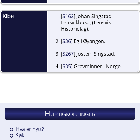
[
S162
] Johan Singstad,
Kilder
Lensvikboka, (Lensvik
Historielag).
[
S36
] Egil Øyangen.
[
S267
] Jostein Singstad.
[
S35
] Gravminner i Norge.
Hurtigkoblinger
Hva er nytt?
Søk