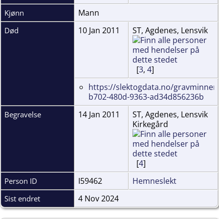
Mann
Kjønn
10 Jan 2011
ST, Agdenes, Lensvik
Død
[
3
,
4
]
https://slektogdata.no/gravminner
b702-480d-9363-ad34d856236b
14 Jan 2011
ST, Agdenes, Lensvik
Begravelse
Kirkegård
[
4
]
I59462
Hemneslekt
Person ID
4 Nov 2024
Sist endret