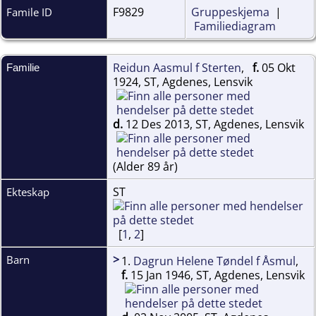
F9829
Gruppeskjema
|
Famile ID
Familiediagram
Reidun Aasmul f Sterten
,
f.
05 Okt
Familie
1924, ST, Agdenes, Lensvik
d.
12 Des 2013, ST, Agdenes, Lensvik
(Alder 89 år)
ST
Ekteskap
[
1
,
2
]
>
Barn
1.
Dagrun Helene Tøndel f Åsmul
,
f.
15 Jan 1946, ST, Agdenes, Lensvik