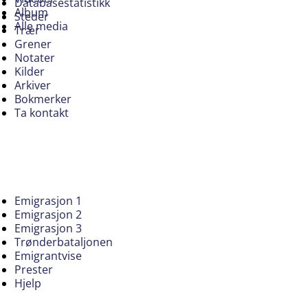
Databasestatistikk
Album
Steder
Alle media
Trær
Grener
Notater
Kilder
Arkiver
Bokmerker
Ta kontakt
Emigrasjon 1
Emigrasjon 2
Emigrasjon 3
Trønderbataljonen
Emigrantvise
Prester
Hjelp