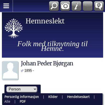
Hemneslekt
Folk med tilknytning til
Hemne.
Johan Peder Bjørgan
1895 -
Personlig informasjon
|
Kilder
|
Hendelseskart
|
Alle
|
PDF