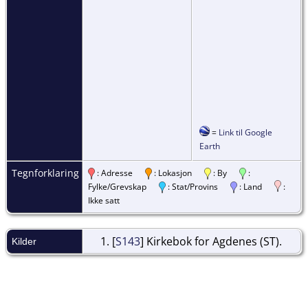
=
Link til Google
Earth
Tegnforklaring
: Adresse
: Lokasjon
: By
:
Fylke/Grevskap
: Stat/Provins
: Land
:
Ikke satt
[
S143
] Kirkebok for Agdenes (ST).
Kilder