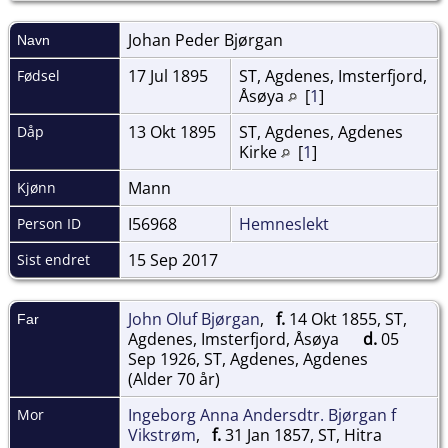
Johan Peder
Bjørgan
Navn
17 Jul 1895
ST, Agdenes, Imsterfjord,
Fødsel
Åsøya
[
1
]
13 Okt 1895
ST, Agdenes, Agdenes
Dåp
Kirke
[
1
]
Mann
Kjønn
I56968
Hemneslekt
Person ID
15 Sep 2017
Sist endret
John Oluf Bjørgan
,
f.
14 Okt 1855, ST,
Far
Agdenes, Imsterfjord, Åsøya
d.
05
Sep 1926, ST, Agdenes, Agdenes
(Alder 70 år)
Ingeborg Anna Andersdtr. Bjørgan f
Mor
Vikstrøm
,
f.
31 Jan 1857, ST, Hitra