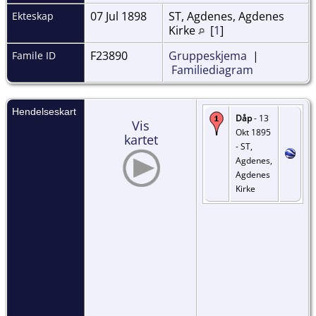
07 Jul 1898
ST, Agdenes, Agdenes
Ekteskap
Kirke
[
1
]
F23890
Gruppeskjema
|
Famile ID
Familiediagram
Hendelseskart
Dåp
- 13
Vis
Okt 1895
kartet
- ST,
Agdenes,
Agdenes
Kirke