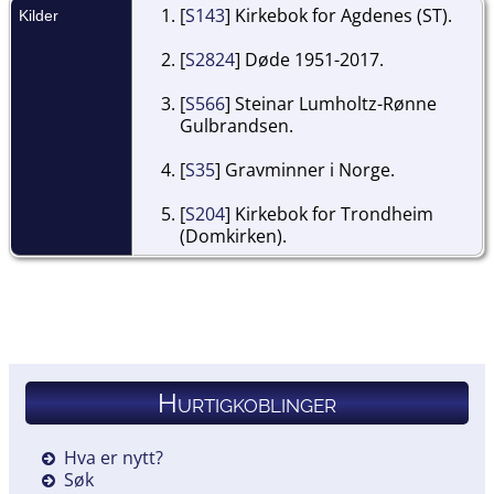
[
S143
] Kirkebok for Agdenes (ST).
Kilder
[
S2824
] Døde 1951-2017.
[
S566
] Steinar Lumholtz-Rønne
Gulbrandsen.
[
S35
] Gravminner i Norge.
[
S204
] Kirkebok for Trondheim
(Domkirken).
Hurtigkoblinger
Hva er nytt?
Søk