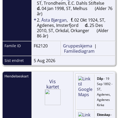
ST, Trondheim, E.C. Dahls Stiftelse
d.
04 Jan 1998, ST, Melhus
(Alder 76
år)
+
2.
Åsta Bjørgan
,
f.
02 Okt 1924, ST,
Agdenes, Imsterfjord
d.
25 Des
2010, ST, Orkdal, Orkanger
(Alder
86 år)
F62120
Gruppeskjema
|
Famile ID
Familiediagram
5 Aug 2026
Sist endret
Hendelseskart
Dåp
- 19
Vis
Sep 1892 -
kartet
ST,
Agdenes,
Agdenes
Kirke
Ekteskap
-