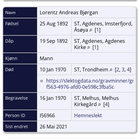
Lorentz Andreas
Bjørgan
Navn
25 Aug 1892
ST, Agdenes, Imsterfjord,
Fødsel
Åsøya
[
1
]
19 Sep 1892
ST, Agdenes, Agdenes
Dåp
Kirke
[
1
]
Mann
Kjønn
10 Jan 1970
ST, Trondheim
[
2
,
3
,
4
]
Død
https://slektogdata.no/gravminner/gra
f563-4976-afd0-0e598c3fba5c
16 Jan 1970
ST, Melhus, Melhus
Begravelse
Kirkegård
[
4
]
I56966
Hemneslekt
Person ID
26 Mai 2021
Sist endret