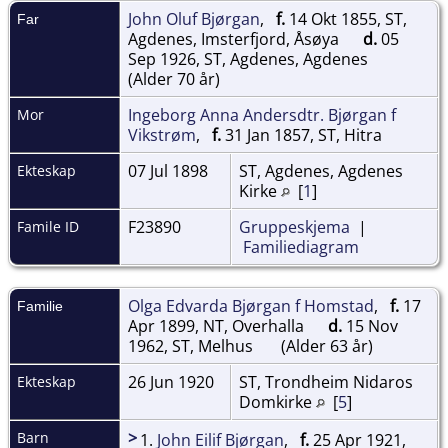
John Oluf Bjørgan
,
f.
14 Okt 1855, ST,
Far
Agdenes, Imsterfjord, Åsøya
d.
05
Sep 1926, ST, Agdenes, Agdenes
(Alder 70 år)
Ingeborg Anna Andersdtr. Bjørgan f
Mor
Vikstrøm
,
f.
31 Jan 1857, ST, Hitra
07 Jul 1898
ST, Agdenes, Agdenes
Ekteskap
Kirke
[
1
]
F23890
Gruppeskjema
|
Famile ID
Familiediagram
Olga Edvarda Bjørgan f Homstad
,
f.
17
Familie
Apr 1899, NT, Overhalla
d.
15 Nov
1962, ST, Melhus
(Alder 63 år)
26 Jun 1920
ST, Trondheim Nidaros
Ekteskap
Domkirke
[
5
]
>
Barn
1.
John Eilif Bjørgan
,
f.
25 Apr 1921,