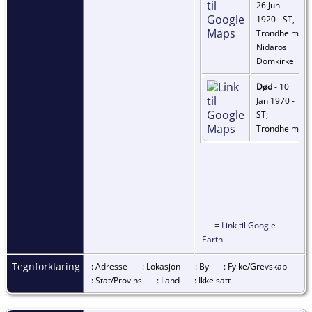
26 Jun
1920 - ST,
Trondheim
Nidaros
Domkirke
Død
- 10
Jan 1970 -
ST,
Trondheim
=
Link til Google
Earth
Tegnforklaring
: Adresse
: Lokasjon
: By
: Fylke/Grevskap
: Stat/Provins
: Land
: Ikke satt