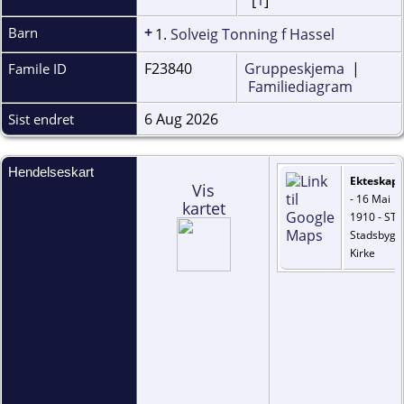
+
Barn
1.
Solveig Tonning f Hassel
F23840
Gruppeskjema
|
Famile ID
Familiediagram
6 Aug 2026
Sist endret
Hendelseskart
Ekteskap
Vis
- 16 Mai
kartet
1910 - ST,
Stadsbygd
Kirke