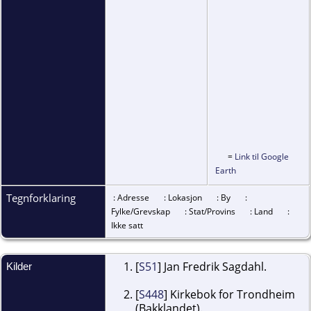
=
Link til Google
Earth
Tegnforklaring
: Adresse
: Lokasjon
: By
:
Fylke/Grevskap
: Stat/Provins
: Land
:
Ikke satt
[
S51
] Jan Fredrik Sagdahl.
Kilder
[
S448
] Kirkebok for Trondheim
(Bakklandet).