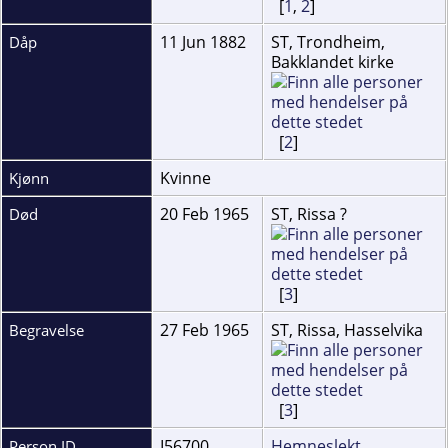
[
1
,
2
]
11 Jun 1882
ST, Trondheim,
Dåp
Bakklandet kirke
[
2
]
Kvinne
Kjønn
20 Feb 1965
ST, Rissa ?
Død
[
3
]
27 Feb 1965
ST, Rissa, Hasselvika
Begravelse
[
3
]
I56700
Hemneslekt
Person ID