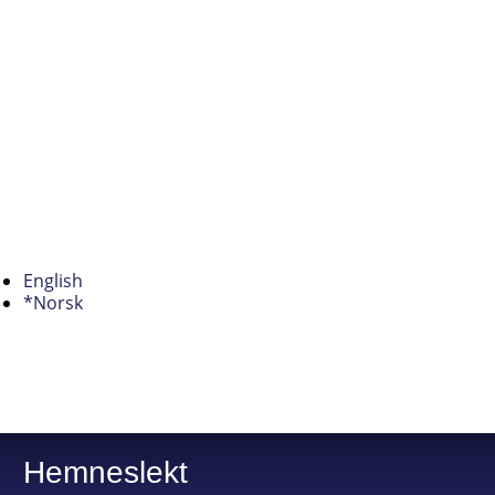
English
*Norsk
Hemneslekt