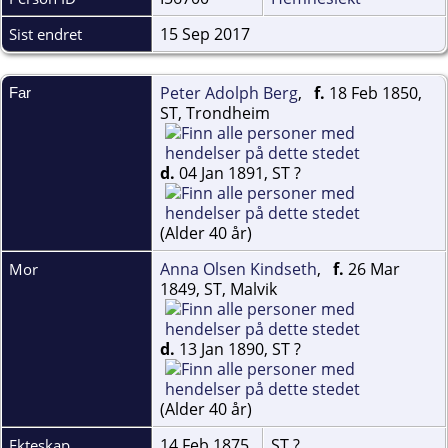
15 Sep 2017
Sist endret
Peter Adolph Berg
,
f.
18 Feb 1850,
Far
ST, Trondheim
d.
04 Jan 1891, ST ?
(Alder 40 år)
Anna Olsen Kindseth
,
f.
26 Mar
Mor
1849, ST, Malvik
d.
13 Jan 1890, ST ?
(Alder 40 år)
14 Feb 1875
ST ?
Ekteskap