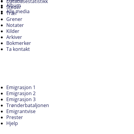
Databasestatistikk
Album
Steder
Alle media
Trær
Grener
Notater
Kilder
Arkiver
Bokmerker
Ta kontakt
Emigrasjon 1
Emigrasjon 2
Emigrasjon 3
Trønderbataljonen
Emigrantvise
Prester
Hjelp