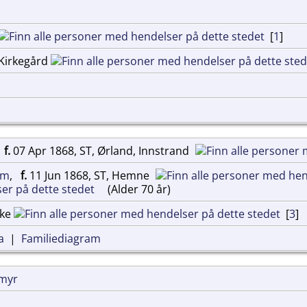
[
1
]
 Kirkegård
,
f.
07 Apr 1868, ST, Ørland, Innstrand
øm
,
f.
11 Jun 1868, ST, Hemne
(Alder 70 år)
rke
[
3
]
a
|
Familiediagram
kmyr