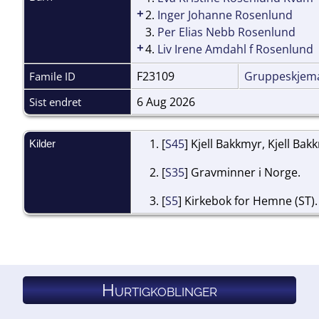
+
2.
Inger Johanne Rosenlund
3.
Per Elias Nebb Rosenlund
+
4.
Liv Irene Amdahl f Rosenlund
F23109
Gruppeskjem
Famile ID
6 Aug 2026
Sist endret
[
S45
] Kjell Bakkmyr, Kjell Bak
Kilder
[
S35
] Gravminner i Norge.
[
S5
] Kirkebok for Hemne (ST).
Hurtigkoblinger