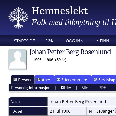
Hemneslekt
Folk med tilknytning til
STARTSIDE
SØK
LOGG INN
FINN
Johan Petter Berg Rosenlund
1906 - 1966 (59 år)
Person
Aner
Etterkommere
Slektskap
Personlig informasjon
|
Kilder
|
Alle
|
PDF
Johan Petter Berg
Rosenlund
Navn
21 Jul 1906
NT, Levanger
Fødsel