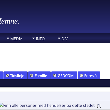
 Hemne.
MEDIA
INFO
DIV
Tidslinje
Familie
GEDCOM
Foreslå
[
1
]