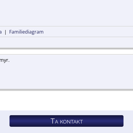
a
|
Familiediagram
kmyr.
Ta kontakt