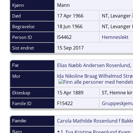
Mann
Kjønn
17 Apr 1966
NT, Levanger
Død
18 Jun 1966
NT, Levanger
Begravelse
I54462
Hemneslekt
Person ID
15 Sep 2017
Sist endret
Elias Næbb Andersen Rosenlund
Far
Ida Nikoline Braag Wilhelmsd Str
Mor
15 Apr 1889
ST, Hemne ki
Ekteskap
F15422
Gruppeskjem
Famile ID
Carola Mathilde Rosenlund f Bak
Familie
+
Barn
1.
Eva Kristine Rosenlund Kvam