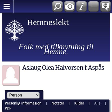
Hemneslekt
Folk med tilknytning til
Hemne.
Aslaug Olea Halvorsen f Aspås
Personlig informasjon
|
Notater
|
Kilder
|
Alle
|
PDF