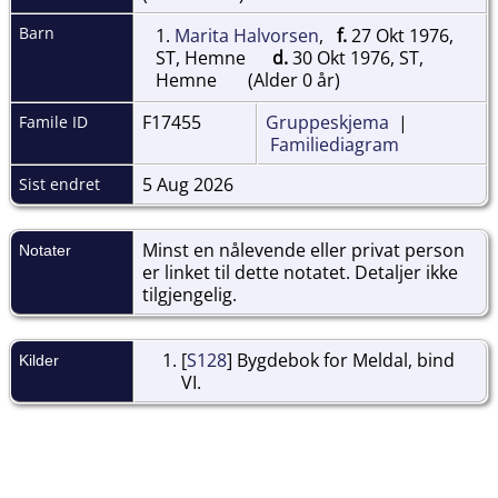
Barn
1.
Marita Halvorsen
,
f.
27 Okt 1976,
ST, Hemne
d.
30 Okt 1976, ST,
Hemne
(Alder 0 år)
F17455
Gruppeskjema
|
Famile ID
Familiediagram
5 Aug 2026
Sist endret
Minst en nålevende eller privat person
Notater
er linket til dette notatet. Detaljer ikke
tilgjengelig.
[
S128
] Bygdebok for Meldal, bind
Kilder
VI.