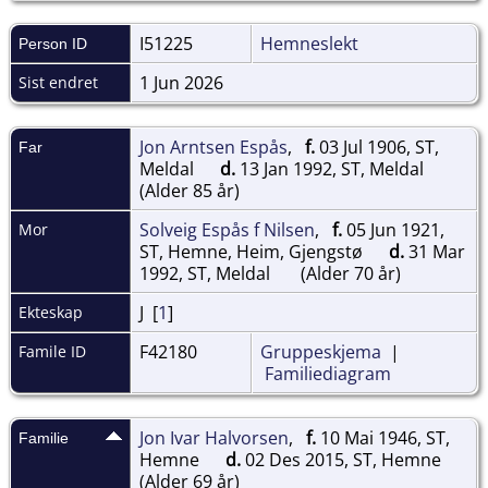
I51225
Hemneslekt
Person ID
1 Jun 2026
Sist endret
Jon Arntsen Espås
,
f.
03 Jul 1906, ST,
Far
Meldal
d.
13 Jan 1992, ST, Meldal
(Alder 85 år)
Solveig Espås f Nilsen
,
f.
05 Jun 1921,
Mor
ST, Hemne, Heim, Gjengstø
d.
31 Mar
1992, ST, Meldal
(Alder 70 år)
J [
1
]
Ekteskap
F42180
Gruppeskjema
|
Famile ID
Familiediagram
Jon Ivar Halvorsen
,
f.
10 Mai 1946, ST,
Familie
Hemne
d.
02 Des 2015, ST, Hemne
(Alder 69 år)