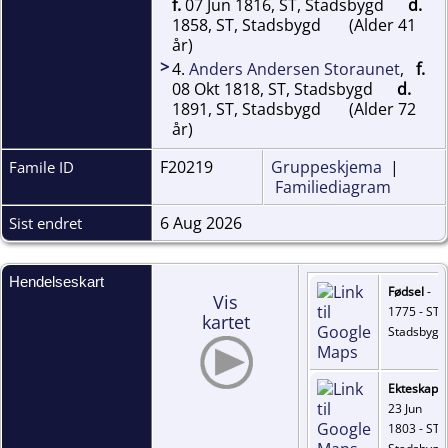
f.
07 Jun 1816, ST, Stadsbygd
d.
1858, ST, Stadsbygd
(Alder 41
år)
>
4.
Anders Andersen Storaunet
,
f.
08 Okt 1818, ST, Stadsbygd
d.
1891, ST, Stadsbygd
(Alder 72
år)
F20219
Gruppeskjema
|
Famile ID
Familiediagram
6 Aug 2026
Sist endret
Hendelseskart
Fødsel
-
Vis
1775 - ST,
kartet
Stadsbygd
Ekteskap
-
23 Jun
1803 - ST,