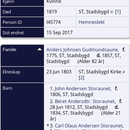
Kvinne
Kjønn
1819
ST, Stadsbygd
[
1
]
Død
I45774
Hemneslekt
Person ID
15 Sep 2017
Sist endret
Anders Johnsen Gudmundsaune
,
f.
Familie
1775, ST, Stadsbygd
d.
1857, ST,
Stadsbygd
(Alder 82 år)
23 Jun 1803
ST, Stadsbygd Kirke
Ekteskap
[
2
]
Barn
1.
John Andersen Storaunet
,
f.
1806, ST, Stadsbygd
2.
Beret Andersdtr. Storaunet
,
f.
28 Jun 1812, ST, Stadsbygd
d.
1834, ST, Stadsbygd
(Alder 21
år)
+
3.
Carl Olaus Andersen Storaunet
,