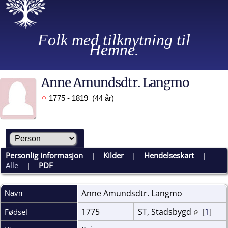
Folk med tilknytning til
Hemne.
Anne Amundsdtr. Langmo
1775 - 1819 (44 år)
Personlig informasjon
|
Kilder
|
Hendelseskart
|
Alle
|
PDF
Anne Amundsdtr.
Langmo
Navn
1775
ST, Stadsbygd
[
1
]
Fødsel