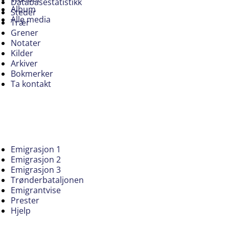
Databasestatistikk
Album
Steder
Alle media
Trær
Grener
Notater
Kilder
Arkiver
Bokmerker
Ta kontakt
Emigrasjon 1
Emigrasjon 2
Emigrasjon 3
Trønderbataljonen
Emigrantvise
Prester
Hjelp