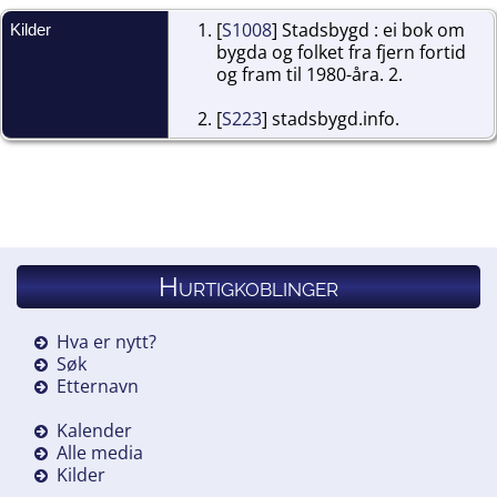
[
S1008
] Stadsbygd : ei bok om
Kilder
bygda og folket fra fjern fortid
og fram til 1980-åra. 2.
[
S223
] stadsbygd.info.
Hurtigkoblinger
Hva er nytt?
Søk
Etternavn
Kalender
Alle media
Kilder