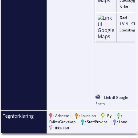
Stadsbygd
Kirke
Død
-
1819 - ST,
Stadsbygd
=
Link til Google
Earth
Tegnforklaring
: Adresse
: Lokasjon
: By
:
Fylke/Grevskap
: Stat/Provins
: Land
: Ikke satt