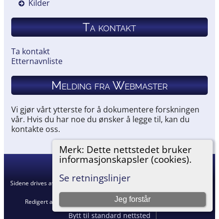
Kilder
Ta kontakt
Ta kontakt
Etternavnliste
Melding fra Webmaster
Vi gjør vårt ytterste for å dokumentere forskningen
vår. Hvis du har noe du ønsker å legge til, kan du
kontakte oss.
Merk: Dette nettstedet bruker
informasjonskapsler (cookies).
Hemneslekt
©
2026
Se retningslinjer
Sidene drives av
The Next Generation of Genealogy Sitebuilding
v. 15.0.5,
skrevet av Darrin Lythgoe © 2001-2026.
Jeg forstår
Redigert av
Agnar Merkesnes
. |
Retningslinjer for personvern
.
Bytt til standard nettsted