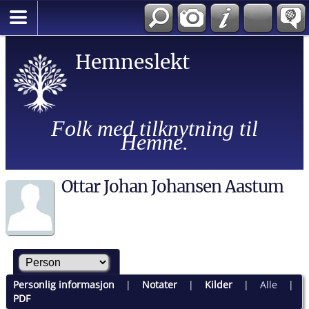
Hemneslekt
Folk med tilknytning til
Hemne.
Ottar Johan Johansen Aastum
Personlig informasjon
|
Notater
|
Kilder
|
Alle
|
PDF