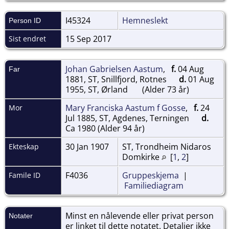
I45324
Hemneslekt
Person ID
15 Sep 2017
Sist endret
Johan Gabrielsen Aastum
,
f.
04 Aug
Far
1881, ST, Snillfjord, Rotnes
d.
01 Aug
1955, ST, Ørland
(Alder 73 år)
Mary Franciska Aastum f Gosse
,
f.
24
Mor
Jul 1885, ST, Agdenes, Terningen
d.
Ca 1980 (Alder 94 år)
30 Jan 1907
ST, Trondheim Nidaros
Ekteskap
Domkirke
[
1
,
2
]
F4036
Gruppeskjema
|
Famile ID
Familiediagram
Minst en nålevende eller privat person
Notater
er linket til dette notatet. Detaljer ikke