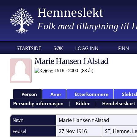
Hemneslekt
Folk med tilknytning til
STARTSIDE
SØK
LOGG INN
FINN
Marie Hansen f Alstad
1916 - 2000 (83 år)
Person
Aner
Etterkommere
Slekts
Personlig informasjon
|
Kilder
|
Hendelseskart
Marie Hansen f
Alstad
Navn
27 Nov 1916
ST, Hemne, L
Fødsel