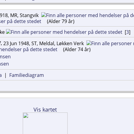
918, MR, Stangvik
(Alder 79 år)
rke
[
3
]
f.
23 Jun 1948, ST, Meldal, Løkken Verk
(Alder 74 år)
ansen
nsen
a
|
Familiediagram
Vis kartet