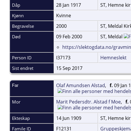
28 Jan 1917
ST, Hemne ki
Dåp
Kvinne
Kjønn
2000
ST, Meldal Ki
Begravelse
09 Feb 2000
ST, Meldal
Død
https://slektogdata.no/gravm
I37173
Hemneslekt
Person ID
15 Sep 2017
Sist endret
Olaf Amundsen Alstad
,
f.
09 Jan 
Far
Marit Pedersdtr. Alstad f Moe
,
f.
Mor
14 Jun 1909
ST, Hemne ki
Ekteskap
F12131
Gruppeskjem
Famile ID