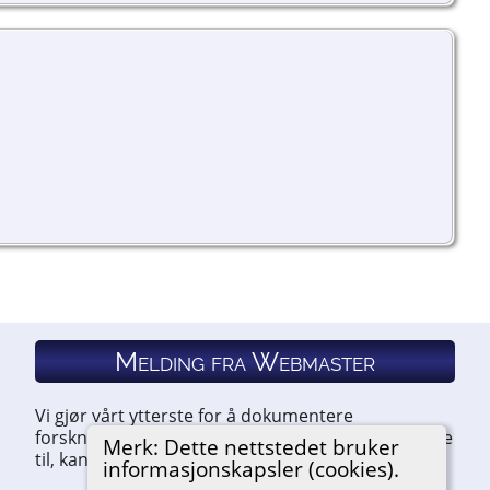
Melding fra Webmaster
Vi gjør vårt ytterste for å dokumentere
forskningen vår. Hvis du har noe du ønsker å legge
Merk: Dette nettstedet bruker
til, kan du kontakte oss.
informasjonskapsler (cookies).