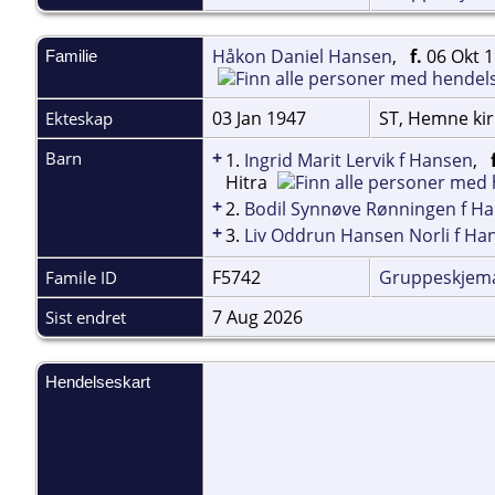
Håkon Daniel Hansen
,
f.
06 Okt 1
Familie
03 Jan 1947
ST, Hemne ki
Ekteskap
+
Barn
1.
Ingrid Marit Lervik f Hansen
,
Hitra
+
2.
Bodil Synnøve Rønningen f H
+
3.
Liv Oddrun Hansen Norli f Ha
F5742
Gruppeskjem
Famile ID
7 Aug 2026
Sist endret
Hendelseskart