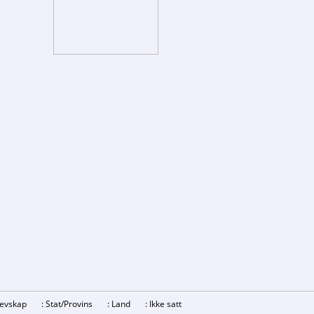
Grevskap
: Stat/Provins
: Land
: Ikke satt