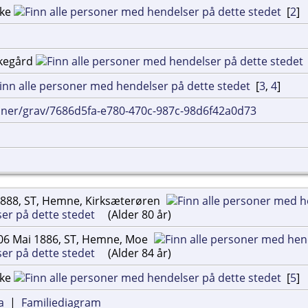
rke
[
2
]
rkegård
[
3
,
4
]
inner/grav/7686d5fa-e780-470c-987c-98d6f42a0d73
1888, ST, Hemne, Kirksæterøren
(Alder 80 år)
06 Mai 1886, ST, Hemne, Moe
(Alder 84 år)
rke
[
5
]
a
|
Familiediagram