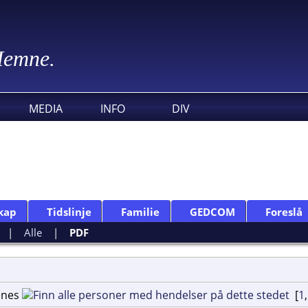
 Hemne.
MEDIA
INFO
DIV
kap
Tidslinje
Familie
GEDCOM
Foreslå
|
Alle
|
PDF
enes
[
1