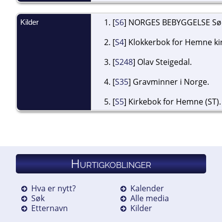
[
S6
] NORGES BEBYGGELSE Sør-
Kilder
[
S4
] Klokkerbok for Hemne kir
[
S248
] Olav Steigedal.
[
S35
] Gravminner i Norge.
[
S5
] Kirkebok for Hemne (ST).
Hurtigkoblinger
Hva er nytt?
Kalender
Søk
Alle media
Etternavn
Kilder