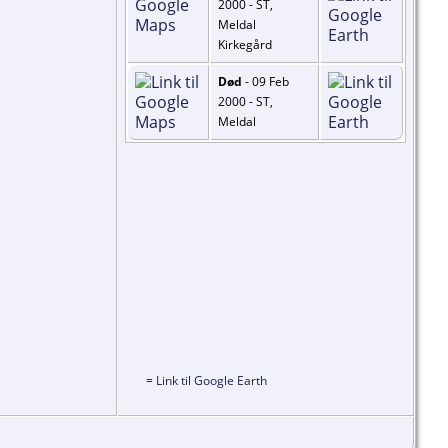
2000 - ST,
Meldal
Kirkegård
Død
- 09 Feb
2000 - ST,
Meldal
=
Link til Google Earth