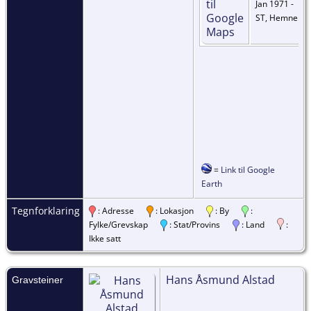
Jan 1971 -
ST, Hemne
=
Link til Google
Earth
Tegnforklaring
: Adresse
: Lokasjon
: By
:
Fylke/Grevskap
: Stat/Provins
: Land
:
Ikke satt
Hans Åsmund Alstad
Gravsteiner