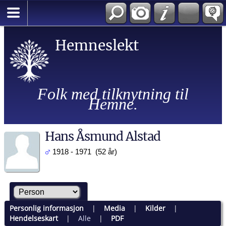
Hemneslekt
Folk med tilknytning til
Hemne.
Hans Åsmund Alstad
1918 - 1971 (52 år)
Personlig informasjon
|
Media
|
Kilder
|
Hendelseskart
|
Alle
|
PDF