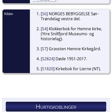
[
S6
] NORGES BEBYGGELSE Sør-
Kilder
Trøndelag vestre del.
[
S4
] Klokkerbok for Hemne kirke,
(Ytre Snillfjord Museums- og
historielag).
[
S7
] Gravsten Hemne Kirkegård.
[
S2824
] Døde 1951-2017.
[
S1820
] Kirkebok for Lierne (NT).
Hurtigkoblinger