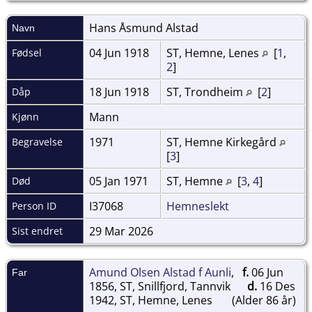
Hans Åsmund
Alstad
Navn
04 Jun 1918
ST, Hemne, Lenes
[
1
,
Fødsel
2
]
18 Jun 1918
ST, Trondheim
[
2
]
Dåp
Mann
Kjønn
1971
ST, Hemne Kirkegård
Begravelse
[
3
]
05 Jan 1971
ST, Hemne
[
3
,
4
]
Død
I37068
Hemneslekt
Person ID
29 Mar 2026
Sist endret
Amund Olsen Alstad f Aunli
,
f.
06 Jun
Far
1856, ST, Snillfjord, Tannvik
d.
16 Des
1942, ST, Hemne, Lenes
(Alder 86 år)