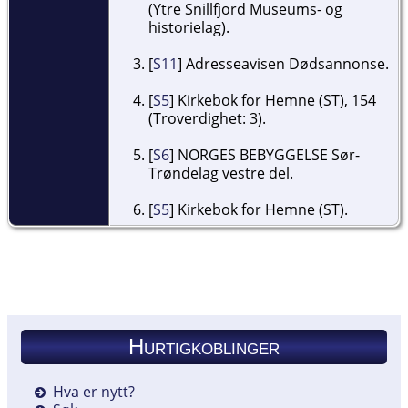
(Ytre Snillfjord Museums- og
historielag).
[
S11
] Adresseavisen Dødsannonse.
[
S5
] Kirkebok for Hemne (ST), 154
(Troverdighet: 3).
[
S6
] NORGES BEBYGGELSE Sør-
Trøndelag vestre del.
[
S5
] Kirkebok for Hemne (ST).
Hurtigkoblinger
Hva er nytt?