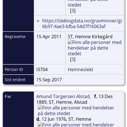
[
3
]
https://slektogdata.no/gravminner/gra
6b97-4ae3-bfba-54d7f16063af
15 Apr 2011
ST, Hemne Kirkegård
Begravelse
[
3
]
I3704
Hemneslekt
Person ID
15 Sep 2017
Sist endret
Amund Torgersen Alstad
,
f.
13 Des
Far
1889, ST, Hemne, Alstad
d.
12 Jun 1976, ST, Hemne