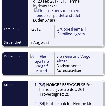
d.
28 Feb 2017, ST, Hemne,
Kyrksæterøra
(Alder 57 år)
F2612
Gruppeskjema
|
Famile ID
Familiediagram
5 Aug 2026
Sist endret
Elen Gjertine Væge f
Dokumenter
Alstad
Dødsannonse i
Adresseavisen
[
S6
] NORGES BEBYGGELSE Sør-
Kilder
Trøndelag vestre del., 261
(Troverdighet: 2).
[
S4
] Klokkerbok for Hemne kirke,