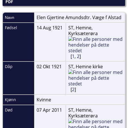
PDF
Elen Gjertine Amundsdtr. Væge f
Alstad
Navn
14 Aug 1921
ST, Hemne,
Fødsel
Kyrksæterøra
[
1
,
2
]
02 Okt 1921
ST, Hemne kirke
Dåp
[
2
]
Kvinne
Kjønn
07 Apr 2011
ST, Hemne,
Død
Kyrksæterøra