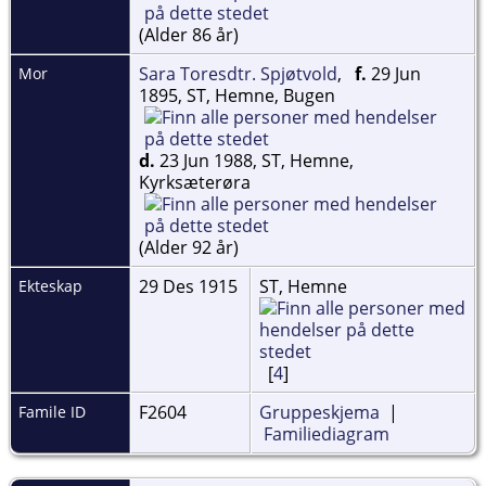
(Alder 86 år)
Sara Toresdtr. Spjøtvold
,
f.
29 Jun
Mor
1895, ST, Hemne, Bugen
d.
23 Jun 1988, ST, Hemne,
Kyrksæterøra
(Alder 92 år)
29 Des 1915
ST, Hemne
Ekteskap
[
4
]
F2604
Gruppeskjema
|
Famile ID
Familiediagram