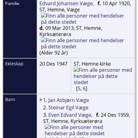
Edvard Johansen Væge
,
f.
10 Apr 1920,
Familie
ST, Hemne, Væge
d.
09 Mar 2013, ST, Hemne,
Kyrksæterøra
(Alder 92 år)
20 Des 1947
ST, Hemne kirke
Ekteskap
[
5
,
6
]
>
Barn
1.
Jan Asbjørn Væge
2.
Steinar Egil Væge
3.
Even Edvard Væge
,
f.
24 Des 1959,
ST, Hemne, Kyrksæterøra