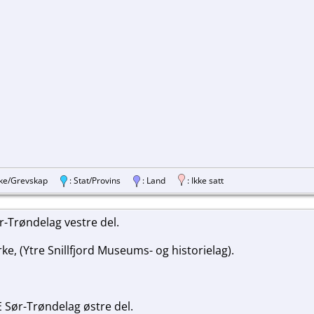
ylke/Grevskap
: Stat/Provins
: Land
: Ikke satt
Trøndelag vestre del.
ke, (Ytre Snillfjord Museums- og historielag).
Sør-Trøndelag østre del.