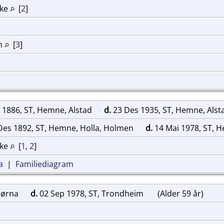
rke
[
2
]
im
[
3
]
 1886, ST, Hemne, Alstad
d.
23 Des 1935, ST, Hemne, Als
Des 1892, ST, Hemne, Holla, Holmen
d.
14 Mai 1978, ST,
rke
[
1
,
2
]
a
|
Familiediagram
tjørna
d.
02 Sep 1978, ST, Trondheim
(Alder 59 år)