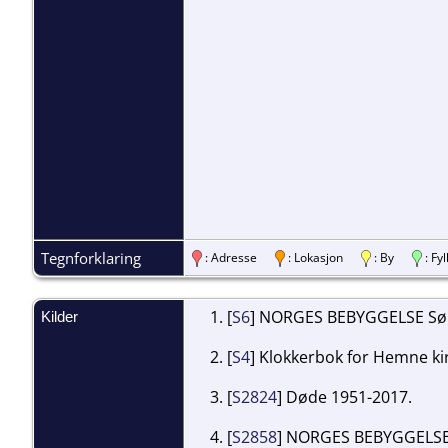
Tegnforklaring
: Adresse
: Lokasjon
: By
: F
[
S6
] NORGES BEBYGGELSE Sør-
Kilder
[
S4
] Klokkerbok for Hemne kir
[
S2824
] Døde 1951-2017.
[
S2858
] NORGES BEBYGGELSE 