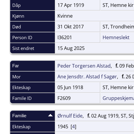
17 Apr 1919
ST, Hemne ki
Dåp
Kvinne
Kjønn
31 Okt 2017
ST, Trondhe
Død
I36201
Hemneslekt
Person ID
15 Aug 2025
Sist endret
Peder Torgersen Alstad
,
f.
09 Feb
Far
Ane Jensdtr. Alstad f Sagør
,
f.
26 
Mor
05 Jun 1918
ST, Hemne ki
Ekteskap
F2609
Gruppeskjem
Famile ID
Ørnulf Eide
,
f.
02 Aug 1919, ST, S
Familie
1945 [
4
]
Ekteskap