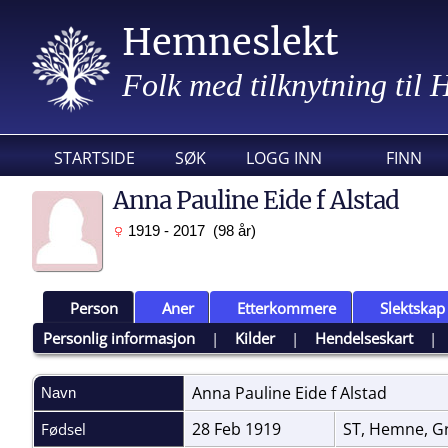
Hemneslekt
Folk med tilknytning til
STARTSIDE
SØK
LOGG INN
FINN
Anna Pauline Eide f Alstad
1919 - 2017 (98 år)
Person
Aner
Etterkommere
Slektskap
Personlig informasjon
|
Kilder
|
Hendelseskart
Anna Pauline Eide f
Alstad
Navn
28 Feb 1919
ST, Hemne, G
Fødsel