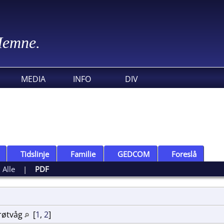
 Hemne.
MEDIA
INFO
DIV
Tidslinje
Familie
GEDCOM
Foreslå
|
Alle
|
PDF
røtvåg
[
1
,
2
]