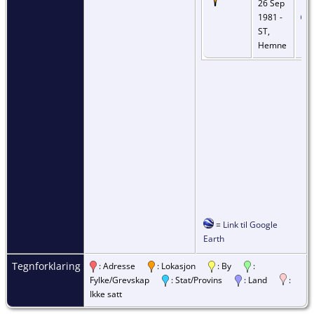
26 Sep
1981 -
ST,
Hemne
=
Link til Google
Earth
Tegnforklaring
: Adresse
: Lokasjon
: By
:
Fylke/Grevskap
: Stat/Provins
: Land
:
Ikke satt