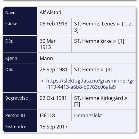
Alf
Alstad
Navn
06 Feb 1913
ST, Hemne, Lenes
[
1
,
2
,
Fødsel
3
]
30 Mar
ST, Hemne kirke
[
1
]
Dåp
1913
Mann
Kjønn
26 Sep 1981
ST, Hemne
[
3
]
Død
https://slektogdata.no/gravminner/gra
f119-4413-a6b8-b0763c06afa9
02 Okt 1981
ST, Hemne Kirkegård
Begravelse
[
3
]
I36118
Hemneslekt
Person ID
15 Sep 2017
Sist endret