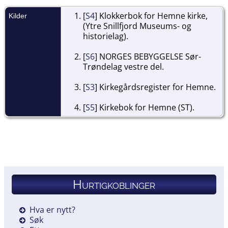
[
S4
] Klokkerbok for Hemne kirke,
Kilder
(Ytre Snillfjord Museums- og
historielag).
[
S6
] NORGES BEBYGGELSE Sør-
Trøndelag vestre del.
[
S3
] Kirkegårdsregister for Hemne.
[
S5
] Kirkebok for Hemne (ST).
Hurtigkoblinger
Hva er nytt?
Søk