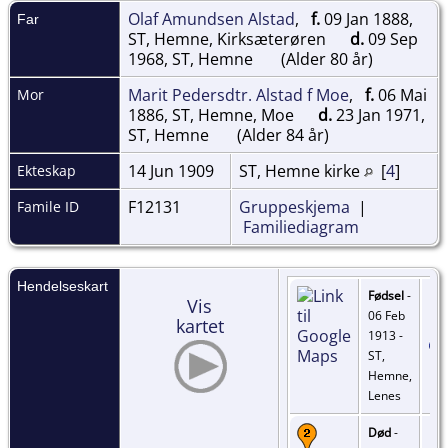
Olaf Amundsen Alstad
,
f.
09 Jan 1888,
Far
ST, Hemne, Kirksæterøren
d.
09 Sep
1968, ST, Hemne
(Alder 80 år)
Marit Pedersdtr. Alstad f Moe
,
f.
06 Mai
Mor
1886, ST, Hemne, Moe
d.
23 Jan 1971,
ST, Hemne
(Alder 84 år)
14 Jun 1909
ST, Hemne kirke
[
4
]
Ekteskap
F12131
Gruppeskjema
|
Famile ID
Familiediagram
Hendelseskart
Fødsel
-
Vis
06 Feb
kartet
1913 -
ST,
Hemne,
Lenes
Død
-