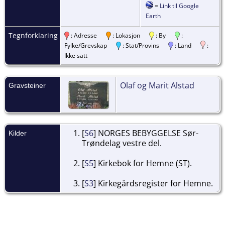
=
Link til Google
Earth
Tegnforklaring
: Adresse
: Lokasjon
: By
:
Fylke/Grevskap
: Stat/Provins
: Land
:
Ikke satt
Olaf og Marit Alstad
Gravsteiner
[
S6
] NORGES BEBYGGELSE Sør-
Kilder
Trøndelag vestre del.
[
S5
] Kirkebok for Hemne (ST).
[
S3
] Kirkegårdsregister for Hemne.