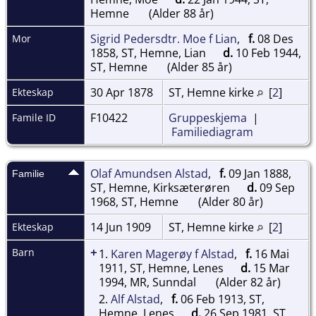
Hemne
(Alder 88 år)
Sigrid Pedersdtr. Moe f Lian
,
f.
08 Des
Mor
1858, ST, Hemne, Lian
d.
10 Feb 1944,
ST, Hemne
(Alder 85 år)
30 Apr 1878
ST, Hemne kirke
[
2
]
Ekteskap
F10422
Gruppeskjema
|
Famile ID
Familiediagram
Olaf Amundsen Alstad
,
f.
09 Jan 1888,
Familie
ST, Hemne, Kirksæterøren
d.
09 Sep
1968, ST, Hemne
(Alder 80 år)
14 Jun 1909
ST, Hemne kirke
[
2
]
Ekteskap
+
Barn
1.
Karen Magerøy f Alstad
,
f.
16 Mai
1911, ST, Hemne, Lenes
d.
15 Mar
1994, MR, Sunndal
(Alder 82 år)
2.
Alf Alstad
,
f.
06 Feb 1913, ST,
Hemne, Lenes
d.
26 Sep 1981, ST,