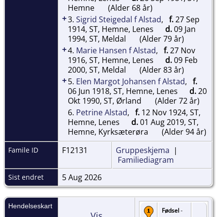
Hemne
(Alder 68 år)
+
3.
Sigrid Steigedal f Alstad
,
f.
27 Sep
1914, ST, Hemne, Lenes
d.
09 Jan
1994, ST, Meldal
(Alder 79 år)
+
4.
Marie Hansen f Alstad
,
f.
27 Nov
1916, ST, Hemne, Lenes
d.
09 Feb
2000, ST, Meldal
(Alder 83 år)
+
5.
Elen Margot Johansen f Alstad
,
f.
06 Jun 1918, ST, Hemne, Lenes
d.
20
Okt 1990, ST, Ørland
(Alder 72 år)
6.
Petrine Alstad
,
f.
12 Nov 1924, ST,
Hemne, Lenes
d.
01 Aug 2019, ST,
Hemne, Kyrksæterøra
(Alder 94 år)
F12131
Gruppeskjema
|
Famile ID
Familiediagram
5 Aug 2026
Sist endret
Hendelseskart
Fødsel
-
Vis