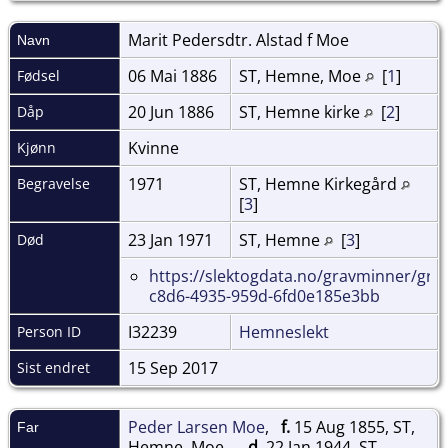
Marit Pedersdtr. Alstad f
Moe
Navn
06 Mai 1886
ST, Hemne, Moe
[
1
]
Fødsel
20 Jun 1886
ST, Hemne kirke
[
2
]
Dåp
Kvinne
Kjønn
1971
ST, Hemne Kirkegård
Begravelse
[
3
]
23 Jan 1971
ST, Hemne
[
3
]
Død
https://slektogdata.no/gravminner/gra
c8d6-4935-959d-6fd0e185e3bb
I32239
Hemneslekt
Person ID
15 Sep 2017
Sist endret
Peder Larsen Moe
,
f.
15 Aug 1855, ST,
Far
Hemne, Moe
d.
22 Jan 1944, ST,