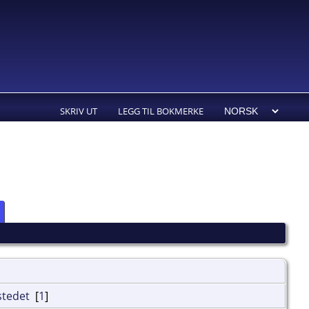
SKRIV UT
LEGG TIL BOKMERKE
[
1
]