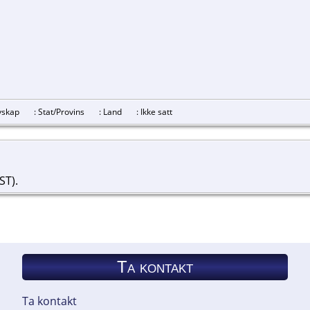
revskap
: Stat/Provins
: Land
: Ikke satt
ST).
Ta kontakt
Ta kontakt