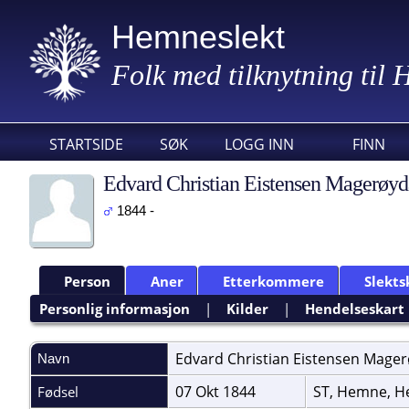
Hemneslekt
Folk med tilknytning til
STARTSIDE
SØK
LOGG INN
FINN
Edvard Christian Eistensen Magerøyd
1844 -
Person
Aner
Etterkommere
Slekts
Personlig informasjon
|
Kilder
|
Hendelseskart
Edvard Christian Eistensen
Mager
Navn
07 Okt 1844
ST, Hemne, H
Fødsel