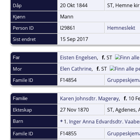
20 Okt 1844
ST, Hemne ki
Dåp
Mann
Kjønn
I29861
Hemneslekt
Person ID
15 Sep 2017
Sist endret
Eisten Engelsen
,
f.
ST
Far
Elen Cathrine
,
f.
ST
Mor
F14854
Gruppeskjem
Famile ID
Karen Johnsdtr. Magerøy
,
f.
10 F
Familie
27 Nov 1870
ST, Agdenes, 
Ekteskap
+
Barn
1.
Inger Anna Edvardsdtr. Vaabe
F14855
Gruppeskjem
Famile ID