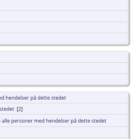
[
2
]