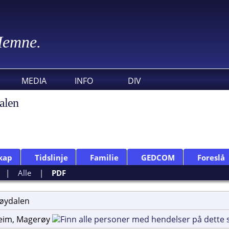
 Hemne.
MEDIA
INFO
DIV
alen
kap
Tidslinje
Familie
GEDCOM
Foreslå
|
Alle
|
PDF
øydalen
eim, Magerøy