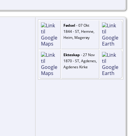
Fødsel
- 07 Okt
1844 - ST, Hemne,
Heim, Magerøy
Ekteskap
- 27 Nov
1870 - ST, Agdenes,
Agdenes Kirke