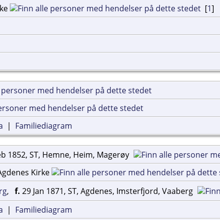
rke
[
1
]
a
|
Familiediagram
eb 1852, ST, Hemne, Heim, Magerøy
Agdenes Kirke
rg
,
f.
29 Jan 1871, ST, Agdenes, Imsterfjord, Vaaberg
a
|
Familiediagram