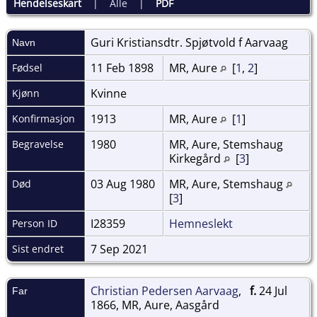
Hendelseskart
|
Alle
|
PDF
Guri Kristiansdtr. Spjøtvold f
Aarvaag
Navn
11 Feb 1898
MR, Aure
[
1
,
2
]
Fødsel
Kvinne
Kjønn
1913
MR, Aure
[
1
]
Konfirmasjon
1980
MR, Aure, Stemshaug
Begravelse
Kirkegård
[
3
]
03 Aug 1980
MR, Aure, Stemshaug
Død
[
3
]
I28359
Hemneslekt
Person ID
7 Sep 2021
Sist endret
Christian Pedersen Aarvaag
,
f.
24 Jul
Far
1866, MR, Aure, Aasgård