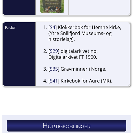
[
S4
] Klokkerbok for Hemne kirke,
Kilder
(Ytre Snillfjord Museums- og
historielag).
[
S29
] digitalarkivet.no,
Digitalarkivet FT 1900.
[
S35
] Gravminner i Norge.
[
S41
] Kirkebok for Aure (MR).
Hurtigkoblinger