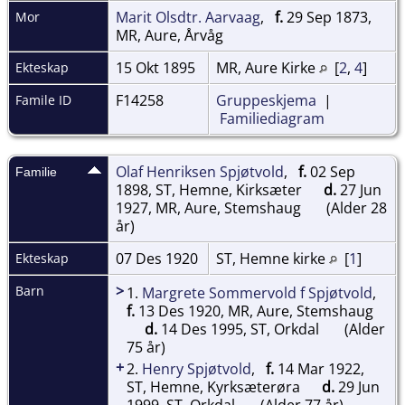
Marit Olsdtr. Aarvaag
,
f.
29 Sep 1873,
Mor
MR, Aure, Årvåg
15 Okt 1895
MR, Aure Kirke
[
2
,
4
]
Ekteskap
F14258
Gruppeskjema
|
Famile ID
Familiediagram
Olaf Henriksen Spjøtvold
,
f.
02 Sep
Familie
1898, ST, Hemne, Kirksæter
d.
27 Jun
1927, MR, Aure, Stemshaug
(Alder 28
år)
07 Des 1920
ST, Hemne kirke
[
1
]
Ekteskap
>
Barn
1.
Margrete Sommervold f Spjøtvold
,
f.
13 Des 1920, MR, Aure, Stemshaug
d.
14 Des 1995, ST, Orkdal
(Alder
75 år)
+
2.
Henry Spjøtvold
,
f.
14 Mar 1922,
ST, Hemne, Kyrksæterøra
d.
29 Jun
1999, ST, Orkdal
(Alder 77 år)