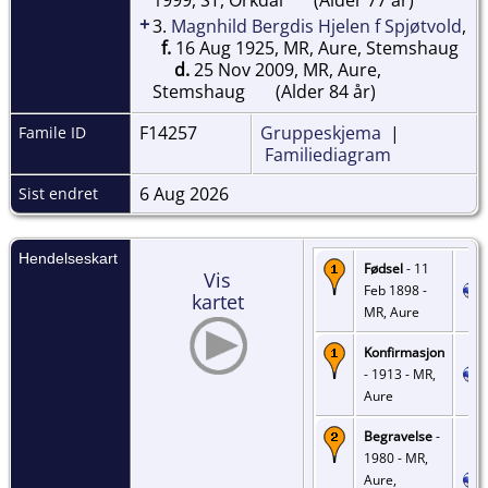
+
3.
Magnhild Bergdis Hjelen f Spjøtvold
,
f.
16 Aug 1925, MR, Aure, Stemshaug
d.
25 Nov 2009, MR, Aure,
Stemshaug
(Alder 84 år)
F14257
Gruppeskjema
|
Famile ID
Familiediagram
6 Aug 2026
Sist endret
Hendelseskart
Fødsel
- 11
Vis
Feb 1898 -
kartet
MR, Aure
Konfirmasjon
- 1913 - MR,
Aure
Begravelse
-
1980 - MR,
Aure,