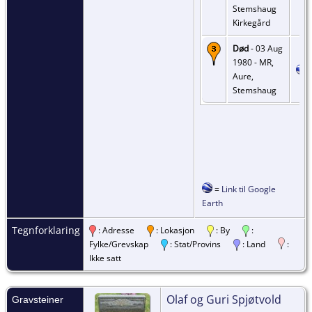
Stemshaug
Kirkegård
Død
- 03 Aug
1980 - MR,
Aure,
Stemshaug
=
Link til Google
Earth
Tegnforklaring
: Adresse
: Lokasjon
: By
:
Fylke/Grevskap
: Stat/Provins
: Land
:
Ikke satt
Olaf og Guri Spjøtvold
Gravsteiner