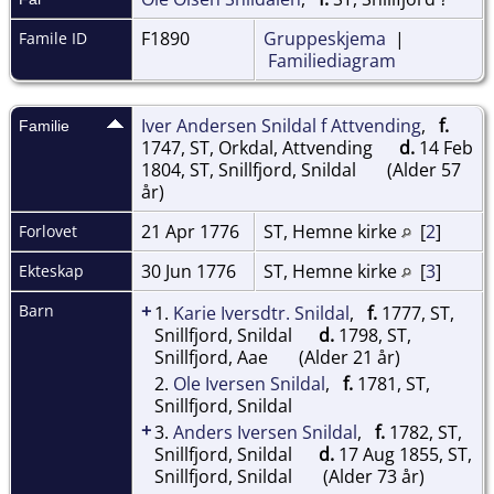
F1890
Gruppeskjema
|
Famile ID
Familiediagram
Iver Andersen Snildal f Attvending
,
f.
Familie
1747, ST, Orkdal, Attvending
d.
14 Feb
1804, ST, Snillfjord, Snildal
(Alder 57
år)
21 Apr 1776
ST, Hemne kirke
[
2
]
Forlovet
30 Jun 1776
ST, Hemne kirke
[
3
]
Ekteskap
+
Barn
1.
Karie Iversdtr. Snildal
,
f.
1777, ST,
Snillfjord, Snildal
d.
1798, ST,
Snillfjord, Aae
(Alder 21 år)
2.
Ole Iversen Snildal
,
f.
1781, ST,
Snillfjord, Snildal
+
3.
Anders Iversen Snildal
,
f.
1782, ST,
Snillfjord, Snildal
d.
17 Aug 1855, ST,
Snillfjord, Snildal
(Alder 73 år)