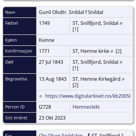
Gunil Olsdtr. Snildal f
Snildal
Navn
1749
ST, Snillfjord, Snildal
Fødsel
[
1
]
Kvinne
Kjønn
1771
ST, Hemne kirke
[
2
]
Konfirmasjon
27 Jul 1843
ST, Snillfjord, Snildal
Død
[
1
]
13 Aug 1843
ST, Hemne Kirkegård
Begravelse
[
2
]
https://www.digitalarkivet.no/kb20050
I2728
Hemneslekt
Person ID
23 Okt 2023
Sist endret
Ole Olsen Snildalen
,
f.
ST, Snillfjord ?
Far