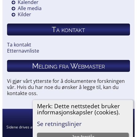
Kalender
Alle media
Kilder
Ta kontakt
Ta kontakt
Etternavnliste
Melding fra Webmaster
Vi gjør vårt ytterste for å dokumentere forskningen
vår. Hvis du har noe du ønsker å legge til, kan du
kontakte oss.
Merk: Dette nettstedet bruker
informasjonskapsler (cookies).
Hemneslekt
©
2026
Se retningslinjer
Sidene drives av
The Next Generation of Genealogy Sitebuilding
v. 15.0.5,
skrevet av Darrin Lythgoe © 2001-2026.