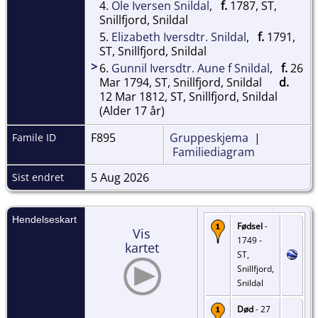
4.
Ole Iversen Snildal
,
f.
1787, ST,
Snillfjord, Snildal
5.
Elizabeth Iversdtr. Snildal
,
f.
1791,
ST, Snillfjord, Snildal
>
6.
Gunnil Iversdtr. Aune f Snildal
,
f.
26
Mar 1794, ST, Snillfjord, Snildal
d.
12 Mar 1812, ST, Snillfjord, Snildal
(Alder 17 år)
F895
Gruppeskjema
|
Famile ID
Familiediagram
5 Aug 2026
Sist endret
Hendelseskart
Fødsel
-
Vis
1749 -
kartet
ST,
Snillfjord,
Snildal
Død
- 27