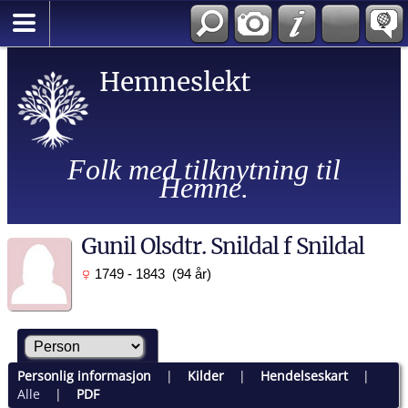
Hemneslekt
Folk med tilknytning til
Hemne.
Gunil Olsdtr. Snildal f Snildal
1749 - 1843 (94 år)
Personlig informasjon
|
Kilder
|
Hendelseskart
|
Alle
|
PDF