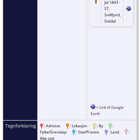
Jul 1843 -
ST,
Snillfjord,
Snildal
=
Link til Google
Earth
Tegnforklaring
: Adresse
: Lokasjon
: By
:
Fylke/Grevskap
: Stat/Provins
: Land
:
Ikke satt