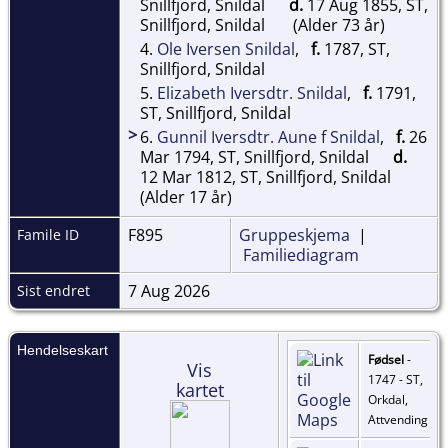
Snillfjord, Snildal
d.
17 Aug 1855, ST,
Snillfjord, Snildal
(Alder 73 år)
4.
Ole Iversen Snildal
,
f.
1787, ST,
Snillfjord, Snildal
5.
Elizabeth Iversdtr. Snildal
,
f.
1791,
ST, Snillfjord, Snildal
>
6.
Gunnil Iversdtr. Aune f Snildal
,
f.
26
Mar 1794, ST, Snillfjord, Snildal
d.
12 Mar 1812, ST, Snillfjord, Snildal
(Alder 17 år)
F895
Gruppeskjema
|
Famile ID
Familiediagram
7 Aug 2026
Sist endret
Hendelseskart
Fødsel
-
Vis
1747 - ST,
kartet
Orkdal,
Attvending