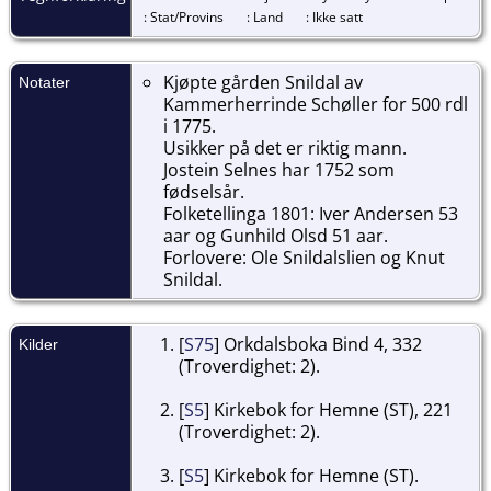
: Stat/Provins
: Land
: Ikke satt
Kjøpte gården Snildal av
Notater
Kammerherrinde Schøller for 500 rdl
i 1775.
Usikker på det er riktig mann.
Jostein Selnes har 1752 som
fødselsår.
Folketellinga 1801: Iver Andersen 53
aar og Gunhild Olsd 51 aar.
Forlovere: Ole Snildalslien og Knut
Snildal.
[
S75
] Orkdalsboka Bind 4, 332
Kilder
(Troverdighet: 2).
[
S5
] Kirkebok for Hemne (ST), 221
(Troverdighet: 2).
[
S5
] Kirkebok for Hemne (ST).