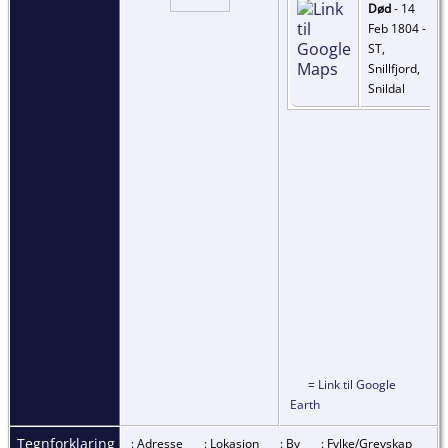
Død
- 14
Feb 1804 -
ST,
Snillfjord,
Snildal
=
Link til Google
Earth
Tegnforklaring
: Adresse
: Lokasjon
: By
: Fylke/Grevskap