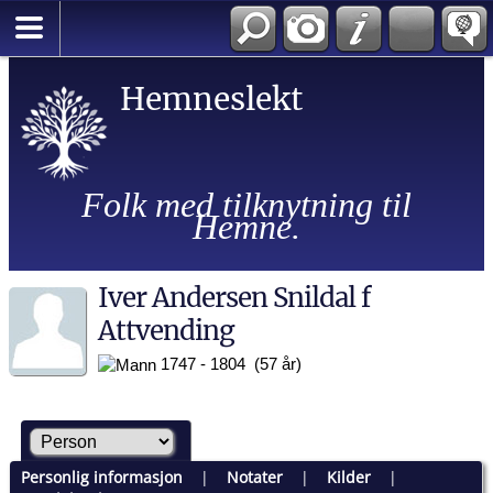
Hemneslekt
Folk med tilknytning til
Hemne.
Iver Andersen Snildal f
Attvending
1747 - 1804 (57 år)
Personlig informasjon
|
Notater
|
Kilder
|