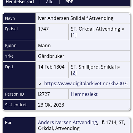
Hendelseskart
|
Alle
|
PDF
Iver Andersen Snildal f
Attvending
Navn
1747
ST, Orkdal, Attvending
Fødsel
[
1
]
Mann
Kjønn
Gårdbruker
Yrke
14 Feb 1804
ST, Snillfjord, Snildal
Død
[
2
]
https://www.digitalarkivet.no/kb20070
I2727
Hemneslekt
Person ID
23 Okt 2023
Sist endret
Anders Iversen Attvending
,
f.
1714, ST,
Far
Orkdal, Attvending