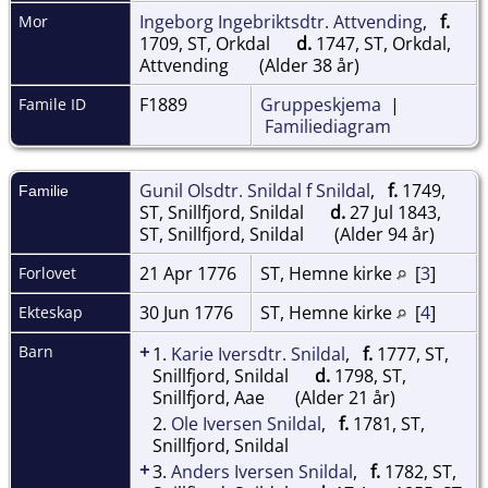
Ingeborg Ingebriktsdtr. Attvending
,
f.
Mor
1709, ST, Orkdal
d.
1747, ST, Orkdal,
Attvending
(Alder 38 år)
F1889
Gruppeskjema
|
Famile ID
Familiediagram
Gunil Olsdtr. Snildal f Snildal
,
f.
1749,
Familie
ST, Snillfjord, Snildal
d.
27 Jul 1843,
ST, Snillfjord, Snildal
(Alder 94 år)
21 Apr 1776
ST, Hemne kirke
[
3
]
Forlovet
30 Jun 1776
ST, Hemne kirke
[
4
]
Ekteskap
+
Barn
1.
Karie Iversdtr. Snildal
,
f.
1777, ST,
Snillfjord, Snildal
d.
1798, ST,
Snillfjord, Aae
(Alder 21 år)
2.
Ole Iversen Snildal
,
f.
1781, ST,
Snillfjord, Snildal
+
3.
Anders Iversen Snildal
,
f.
1782, ST,