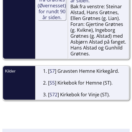
år siden.
Bak fra venstre: Steinar
Alstad, Hans Grøtnes,
Ellen Grøtnes (g. Lian).
Foran: Gjertine Grøtnes
(g. Kvikne), Ingeborg
Grøtnes (g. Alstad) med
Asbjørn Alstad på fanget.
Hans Alstad og Gunhild
Grøtnes.
[
S7
] Gravsten Hemne Kirkegård.
Kilder
[
S5
] Kirkebok for Hemne (ST).
[
S72
] Kirkebok for Vinje (ST).