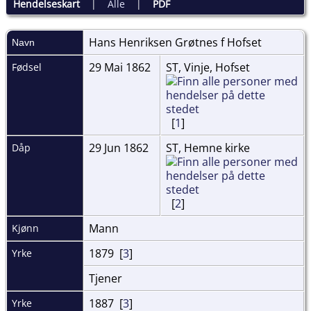
Hendelseskart
|
Alle
|
PDF
Hans Henriksen Grøtnes f
Hofset
Navn
29 Mai 1862
ST, Vinje, Hofset
Fødsel
[
1
]
29 Jun 1862
ST, Hemne kirke
Dåp
[
2
]
Mann
Kjønn
1879 [
3
]
Yrke
Tjener
1887 [
3
]
Yrke