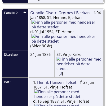
Gunnild Olsdtr. Grøtnes f Bjerkan
,
f.
04
Familie 2
Jan 1858, ST, Hemne, Bjerkan
d.
01 Jul 1954, ST, Hemne
(Alder 96 år)
24 Jun 1886
ST, Vinje Kirke
Ekteskap
[
3
]
Barn
1.
Henrik Hansen Hofset
,
f.
27 Jun
1887, ST, Vinje, Hofset
d.
16 Sep 1887, ST, Vinje, Hofset