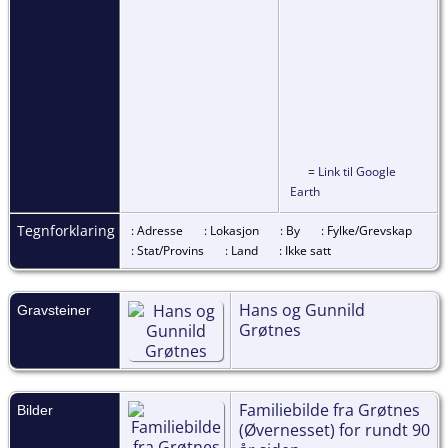
=
Link til Google
Earth
Tegnforklaring
: Adresse
: Lokasjon
: By
: Fylke/Grevskap
: Stat/Provins
: Land
: Ikke satt
Hans og Gunnild
Gravsteiner
Grøtnes
Familiebilde fra Grøtnes
Bilder
(Øvernesset) for rundt 90