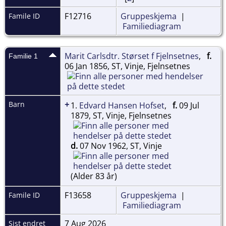
F12716
Gruppeskjema
|
Famile ID
Familiediagram
Marit Carlsdtr. Størset f Fjelnsetnes
,
f.
Familie 1
06 Jan 1856, ST, Vinje, Fjelnsetnes
+
Barn
1.
Edvard Hansen Hofset
,
f.
09 Jul
1879, ST, Vinje, Fjelnsetnes
d.
07 Nov 1962, ST, Vinje
(Alder 83 år)
F13658
Gruppeskjema
|
Famile ID
Familiediagram
7 Aug 2026
Sist endret