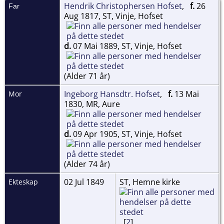
Hendrik Christophersen Hofset
,
f.
26
Far
Aug 1817, ST, Vinje, Hofset
d.
07 Mai 1889, ST, Vinje, Hofset
(Alder 71 år)
Ingeborg Hansdtr. Hofset
,
f.
13 Mai
Mor
1830, MR, Aure
d.
09 Apr 1905, ST, Vinje, Hofset
(Alder 74 år)
02 Jul 1849
ST, Hemne kirke
Ekteskap
[
2
]