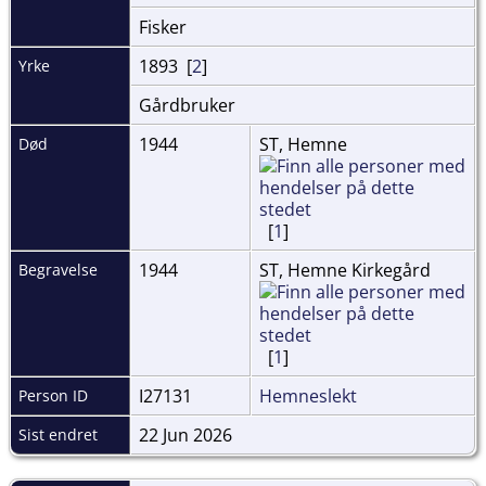
Fisker
1893 [
2
]
Yrke
Gårdbruker
1944
ST, Hemne
Død
[
1
]
1944
ST, Hemne Kirkegård
Begravelse
[
1
]
I27131
Hemneslekt
Person ID
22 Jun 2026
Sist endret