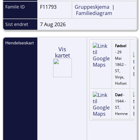
F11793
Gruppeskjema
|
Famile ID
Familiediagram
7 Aug 2026
Sist endret
Hendelseskart
Fødsel
Vis
- 29
kartet
Mai
1862 -
ST,
Vinje,
Hofset
Død
-
1944 -
ST,
Hemne