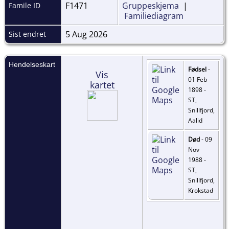
F1471
Gruppeskjema
|
Famile ID
Familiediagram
5 Aug 2026
Sist endret
Hendelseskart
Fødsel
-
Vis
01 Feb
kartet
1898 -
ST,
Snillfjord,
Aalid
Død
- 09
Nov
1988 -
ST,
Snillfjord,
Krokstad