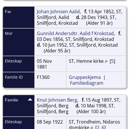
Johan Johnsen Aalid
,
f.
13 Apr 1852, ST,
Far
Snillfjord, Aalid
d.
28 Des 1943, ST,
Snillfjord, Krokstad
(Alder 91 år)
Gunnild Andersdtr. Aalid f Krokstad
,
f.
Mor
03 Des 1856, ST, Snillfjord, Krokstad
d.
10 Jun 1952, ST, Snillfjord, Krokstad
(Alder 95 år)
05 Nov
ST, Hemne kirke
[
5
]
Ekteskap
1881
F1360
Gruppeskjema
|
Famile ID
Familiediagram
Knut Johnsen Berg
,
f.
15 Aug 1897, ST,
Familie
Snillfjord, Berg
d.
10 Mai 1998, ST,
Snillfjord, Berg
(Alder 100 år)
08 Sep 1922
ST, Trondheim, Nidaros
Ekteskap
domkirke
[
2
,
6
]