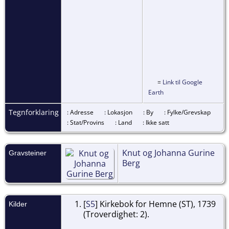
=
Link til Google
Earth
Tegnforklaring
: Adresse
: Lokasjon
: By
: Fylke/Grevskap
: Stat/Provins
: Land
: Ikke satt
Knut og Johanna Gurine
Gravsteiner
Berg
[
S5
] Kirkebok for Hemne (ST), 1739
Kilder
(Troverdighet: 2).