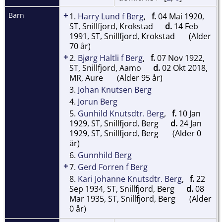
+
Barn
1.
Harry Lund f Berg
,
f.
04 Mai 1920,
ST, Snillfjord, Krokstad
d.
14 Feb
1991, ST, Snillfjord, Krokstad
(Alder
70 år)
+
2.
Bjørg Haltli f Berg
,
f.
07 Nov 1922,
ST, Snillfjord, Aamo
d.
02 Okt 2018,
MR, Aure
(Alder 95 år)
3.
Johan Knutsen Berg
4.
Jorun Berg
5.
Gunhild Knutsdtr. Berg
,
f.
10 Jan
1929, ST, Snillfjord, Berg
d.
24 Jan
1929, ST, Snillfjord, Berg
(Alder 0
år)
6.
Gunnhild Berg
+
7.
Gerd Forren f Berg
8.
Kari Johanne Knutsdtr. Berg
,
f.
22
Sep 1934, ST, Snillfjord, Berg
d.
08
Mar 1935, ST, Snillfjord, Berg
(Alder
0 år)