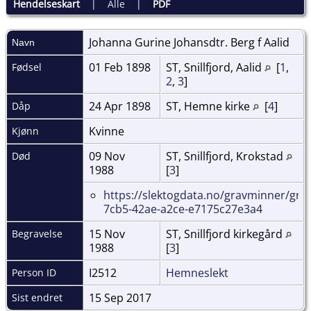
Hendelseskart
|
Alle
|
PDF
Johanna Gurine Johansdtr. Berg f
Aalid
Navn
01 Feb 1898
ST, Snillfjord, Aalid
[
1
,
Fødsel
2
,
3
]
24 Apr 1898
ST, Hemne kirke
[
4
]
Dåp
Kvinne
Kjønn
09 Nov
ST, Snillfjord, Krokstad
Død
1988
[
3
]
https://slektogdata.no/gravminner/gra
7cb5-42ae-a2ce-e7175c27e3a4
15 Nov
ST, Snillfjord kirkegård
Begravelse
1988
[
3
]
I2512
Hemneslekt
Person ID
15 Sep 2017
Sist endret