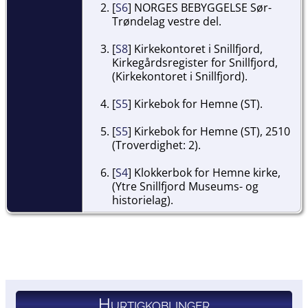
[
S6
] NORGES BEBYGGELSE Sør-
Trøndelag vestre del.
[
S8
] Kirkekontoret i Snillfjord,
Kirkegårdsregister for Snillfjord,
(Kirkekontoret i Snillfjord).
[
S5
] Kirkebok for Hemne (ST).
[
S5
] Kirkebok for Hemne (ST), 2510
(Troverdighet: 2).
[
S4
] Klokkerbok for Hemne kirke,
(Ytre Snillfjord Museums- og
historielag).
Hurtigkoblinger