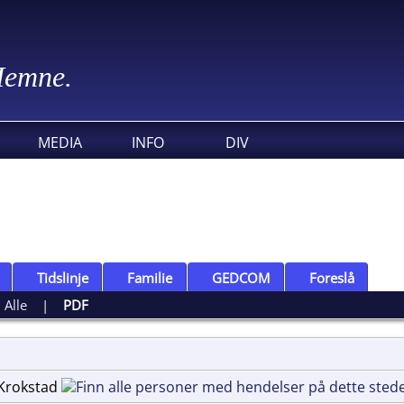
 Hemne.
MEDIA
INFO
DIV
Tidslinje
Familie
GEDCOM
Foreslå
|
Alle
|
PDF
, Krokstad