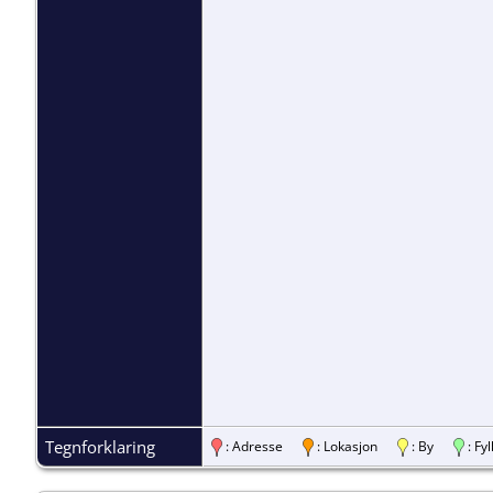
Tegnforklaring
: Adresse
: Lokasjon
: By
: F