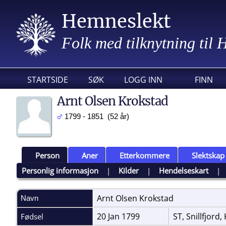
Hemneslekt
Folk med tilknytning til
STARTSIDE
SØK
LOGG INN
FINN
Arnt Olsen Krokstad
1799 - 1851 (52 år)
Person
Aner
Etterkommere
Slektskap
Personlig informasjon
|
Kilder
|
Hendelseskart
Arnt Olsen
Krokstad
Navn
20 Jan 1799
ST, Snillfjord
Fødsel