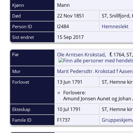
Mann
Kjønn
22 Nov 1851
ST, Snillfjord
Død
I2484
Hemneslekt
Person ID
15 Sep 2017
Sist endret
Ole Arntsen Krokstad
,
f.
1764, ST,
Far
Marit Pedersdtr. Krokstad f Aasen
Mor
13 Jun 1791
ST, Hemne ki
Forlovet
Forlovere:
Amund Jonsen Aunet og Johan 
10 Jul 1791
ST, Hemne ki
Ekteskap
F1737
Gruppeskjem
Famile ID