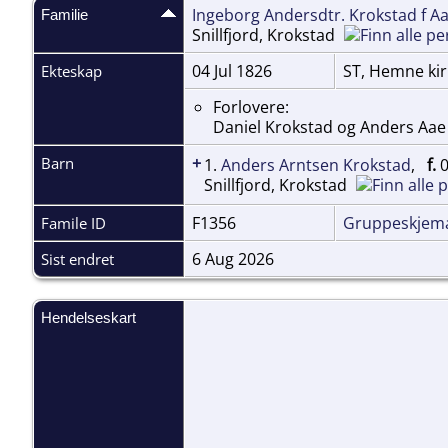
Ingeborg Andersdtr. Krokstad f A
Familie
Snillfjord, Krokstad
04 Jul 1826
ST, Hemne ki
Ekteskap
Forlovere:
Daniel Krokstad og Anders Aae
+
Barn
1.
Anders Arntsen Krokstad
,
f.
0
Snillfjord, Krokstad
F1356
Gruppeskjem
Famile ID
6 Aug 2026
Sist endret
Hendelseskart