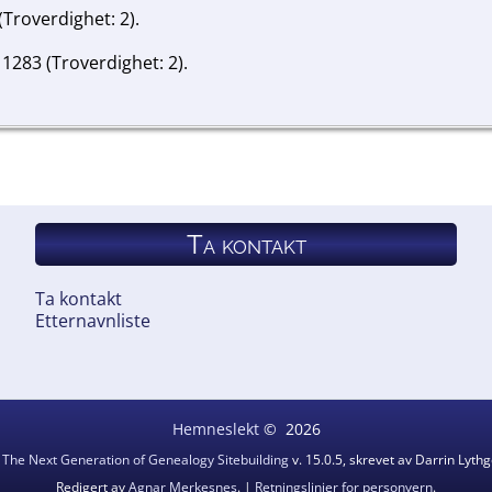
(Troverdighet: 2).
 1283 (Troverdighet: 2).
Ta kontakt
Ta kontakt
Etternavnliste
Hemneslekt
©
2026
v
The Next Generation of Genealogy Sitebuilding
v. 15.0.5, skrevet av Darrin Lyt
Redigert av
Agnar Merkesnes
. |
Retningslinjer for personvern
.