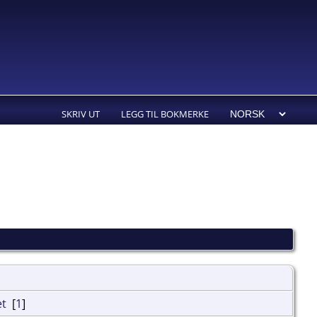
SKRIV UT
LEGG TIL BOKMERKE
[
1
]