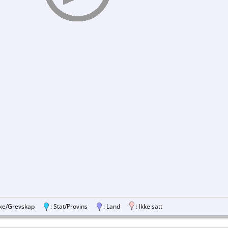
ylke/Grevskap
: Stat/Provins
: Land
: Ikke satt