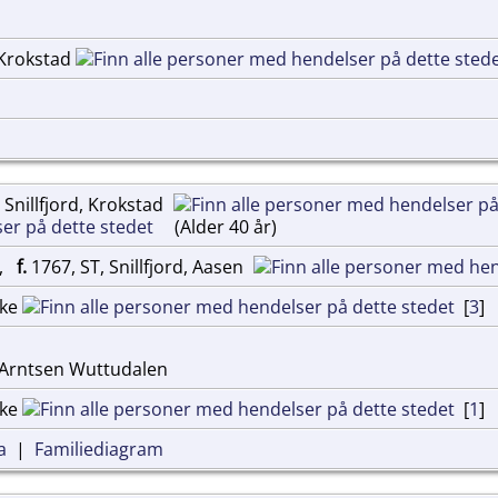
, Krokstad
 Snillfjord, Krokstad
(Alder 40 år)
,
f.
1767, ST, Snillfjord, Aasen
rke
[
3
]
Arntsen Wuttudalen
rke
[
1
]
a
|
Familiediagram