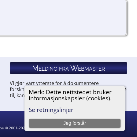
Melding fra Webmaster
Vi gjør vårt ytterste for å dokumentere
forskningen vår. Hvis du har noe du ønsker å legge
Merk: Dette nettstedet bruker
til, kan du kontakte oss.
informasjonskapsler (cookies).
Se retningslinjer
Jeg forstår
hgoe © 2001-2026.