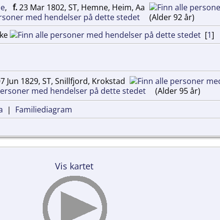
ae
,
f.
23 Mar 1802, ST, Hemne, Heim, Aa
(Alder 92 år)
rke
[
1
]
7 Jun 1829, ST, Snillfjord, Krokstad
(Alder 95 år)
a
|
Familiediagram
Vis kartet