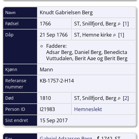
Knudt Gabrielsen
Berg
Navn
1766
ST, Snillfjord, Berg
[
1
]
Fødsel
21 Sep 1766
ST, Hemne kirke
[
1
]
Dåp
Faddere:
Adsar Berg, Daniel Berg, Benedicta
Vuttudalen, Berit Aae og Berit Berg
Mann
Kjønn
KB-1757-2-H14
Referanse
nummer
1810
ST, Snillfjord, Berg
[
2
]
Død
I21983
Hemneslekt
Person ID
15 Sep 2017
Sist endret
Gabriel Adzarsen Berg
,
f.
1742, ST,
Far