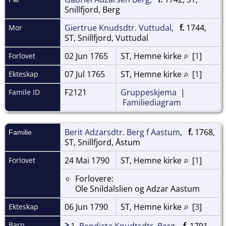
Snillfjord, Berg
Giertrue Knudsdtr. Vuttudal
,
f.
1744,
Mor
ST, Snillfjord, Vuttudal
02 Jun 1765
ST, Hemne kirke
[
1
]
Forlovet
07 Jul 1765
ST, Hemne kirke
[
1
]
Ekteskap
F2121
Gruppeskjema
|
Famile ID
Familiediagram
Berit Adzarsdtr. Berg f Aastum
,
f.
1768,
Familie
ST, Snillfjord, Åstum
24 Mai 1790
ST, Hemne kirke
[
1
]
Forlovet
Forlovere:
Ole Snildalslien og Adzar Aastum
06 Jun 1790
ST, Hemne kirke
[
3
]
Ekteskap
>
Barn
1.
Bendicta Knudtsdtr. Berg
,
f.
1791,