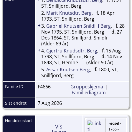
ST, Snillfjord, Berg
2.
Marit Knutsdtr. Berg
,
f.
18 Apr
1793, ST, Snillfjord, Berg
+
3.
Gabriel Knutsen Snildli f Berg
,
f.
28
Nov 1795, ST, Snillfjord, Berg
d.
27
Des 1864, ST, Snillfjord, Snildli
(Alder 69 år)
+
4.
Gjertru Knudsdtr. Berg
,
f.
15 Aug
1798, ST, Snillfjord, Berg
d.
14 Nov
1848, ST, Hemne
(Alder 50 år)
5.
Assar Knutsen Berg
,
f.
1800, ST,
Snillfjord, Berg
F4666
Gruppeskjema
|
Famile ID
Familiediagram
7 Aug 2026
Sist endret
Hendelseskart
Fødsel
-
Vis
1766 -