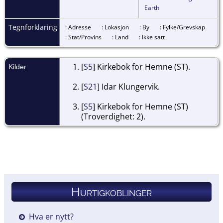
Earth
Tegnforklaring
: Adresse
: Lokasjon
: By
: Fylke/Grevskap
: Stat/Provins
: Land
: Ikke satt
[
S5
] Kirkebok for Hemne (ST).
Kilder
[
S21
] Idar Klungervik.
[
S5
] Kirkebok for Hemne (ST)
(Troverdighet: 2).
Hurtigkoblinger
Hva er nytt?