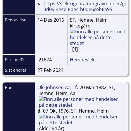
https://slektogdata.no/gravminner/gra
3d09-4e4e-8be4-b0de6ceb6a95
14 Des 2016
ST, Hemne, Heim
Begravelse
kirkegård
[
4
]
I21674
Hemneslekt
Person ID
27 Feb 2024
Sist endret
Ole Johnsen Aa
,
f.
20 Mar 1882, ST,
Far
Hemne, Heim, Aa
d.
07 Okt 1976, ST, Hemne, Heim
(Alder 94 år)