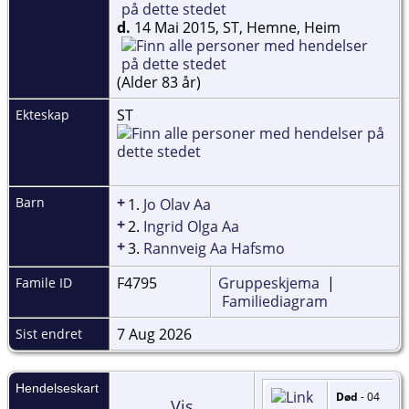
d.
14 Mai 2015, ST, Hemne, Heim
(Alder 83 år)
ST
Ekteskap
+
Barn
1.
Jo Olav Aa
+
2.
Ingrid Olga Aa
+
3.
Rannveig Aa Hafsmo
F4795
Gruppeskjema
|
Famile ID
Familiediagram
7 Aug 2026
Sist endret
Hendelseskart
Død
- 04
Vis