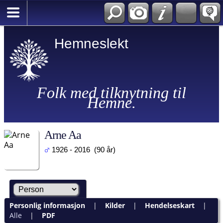
Hemneslekt
Folk med tilknytning til
Hemne.
Arne Aa
1926 - 2016 (90 år)
Personlig informasjon
|
Kilder
|
Hendelseskart
|
Alle
|
PDF