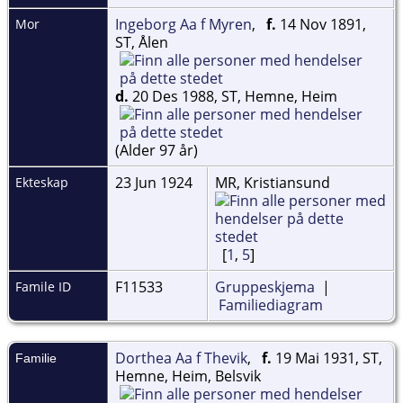
Ingeborg Aa f Myren
,
f.
14 Nov 1891,
Mor
ST, Ålen
d.
20 Des 1988, ST, Hemne, Heim
(Alder 97 år)
23 Jun 1924
MR, Kristiansund
Ekteskap
[
1
,
5
]
F11533
Gruppeskjema
|
Famile ID
Familiediagram
Dorthea Aa f Thevik
,
f.
19 Mai 1931, ST,
Familie
Hemne, Heim, Belsvik