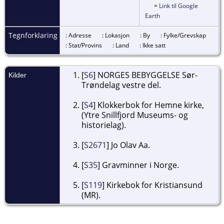
=
Link til Google
Earth
Tegnforklaring
: Adresse
: Lokasjon
: By
: Fylke/Grevskap
: Stat/Provins
: Land
: Ikke satt
[
S6
] NORGES BEBYGGELSE Sør-
Kilder
Trøndelag vestre del.
[
S4
] Klokkerbok for Hemne kirke,
(Ytre Snillfjord Museums- og
historielag).
[
S2671
] Jo Olav Aa.
[
S35
] Gravminner i Norge.
[
S119
] Kirkebok for Kristiansund
(MR).