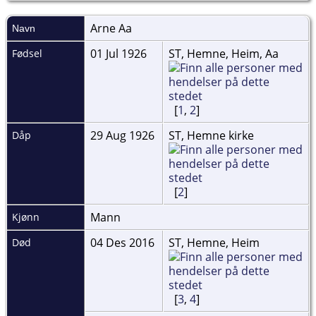
Arne
Aa
Navn
01 Jul 1926
ST, Hemne, Heim, Aa
Fødsel
[
1
,
2
]
29 Aug 1926
ST, Hemne kirke
Dåp
[
2
]
Mann
Kjønn
04 Des 2016
ST, Hemne, Heim
Død
[
3
,
4
]