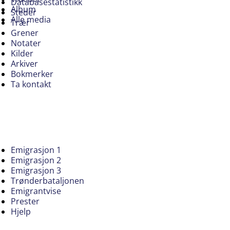
Databasestatistikk
Album
Steder
Alle media
Trær
Grener
Notater
Kilder
Arkiver
Bokmerker
Ta kontakt
Emigrasjon 1
Emigrasjon 2
Emigrasjon 3
Trønderbataljonen
Emigrantvise
Prester
Hjelp