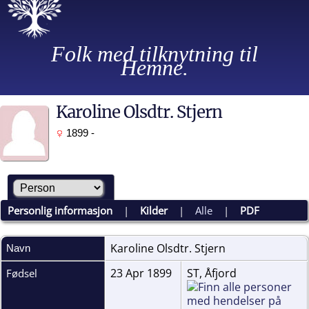
Folk med tilknytning til
Hemne.
Karoline Olsdtr. Stjern
1899 -
Personlig informasjon
|
Kilder
|
Alle
|
PDF
Karoline Olsdtr.
Stjern
Navn
23 Apr 1899
ST, Åfjord
Fødsel