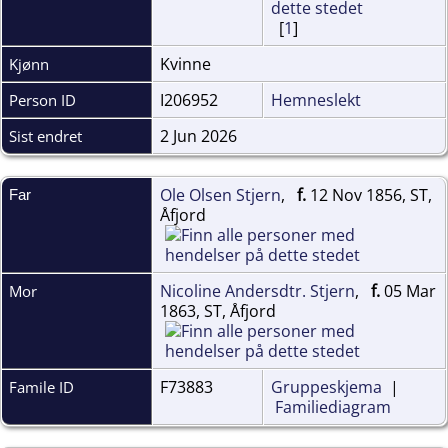
[
1
]
Kvinne
Kjønn
I206952
Hemneslekt
Person ID
2 Jun 2026
Sist endret
Ole Olsen Stjern
,
f.
12 Nov 1856, ST,
Far
Åfjord
Nicoline Andersdtr. Stjern
,
f.
05 Mar
Mor
1863, ST, Åfjord
F73883
Gruppeskjema
|
Famile ID
Familiediagram