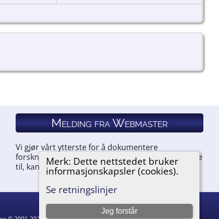
Melding fra Webmaster
Vi gjør vårt ytterste for å dokumentere
forskningen vår. Hvis du har noe du ønsker å legge
Merk: Dette nettstedet bruker
til, kan du kontakte oss.
informasjonskapsler (cookies).
Se retningslinjer
Jeg forstår
hgoe © 2001-2026.