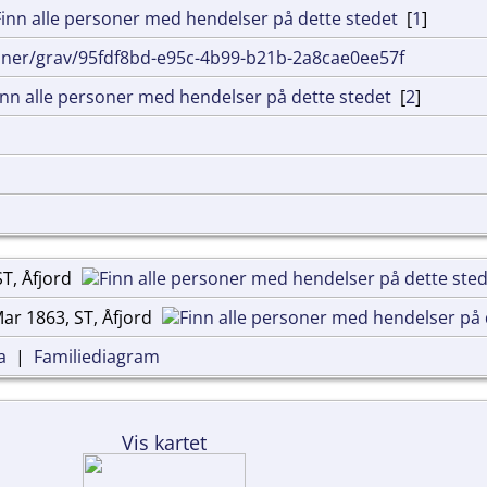
[
1
]
nner/grav/95fdf8bd-e95c-4b99-b21b-2a8cae0ee57f
[
2
]
T, Åfjord
ar 1863, ST, Åfjord
a
|
Familiediagram
Vis kartet