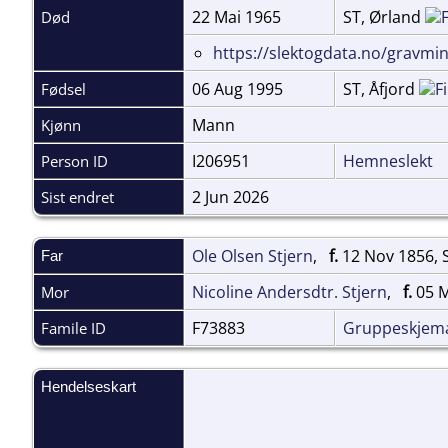
22 Mai 1965
ST, Ørland
Død
https://slektogdata.no/gravmi
06 Aug 1995
ST, Åfjord
Fødsel
Mann
Kjønn
I206951
Hemneslekt
Person ID
2 Jun 2026
Sist endret
Ole Olsen Stjern
,
f.
12 Nov 1856, S
Far
Nicoline Andersdtr. Stjern
,
f.
05 M
Mor
F73883
Gruppeskjem
Famile ID
Hendelseskart