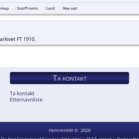
revskap
: Stat/Provins
: Land
: Ikke satt
larkivet FT 1910.
Ta kontakt
Ta kontakt
Etternavnliste
Hemneslekt
©
2026
v
The Next Generation of Genealogy Sitebuilding
v. 15.0.5, skrevet av Darrin Lyt