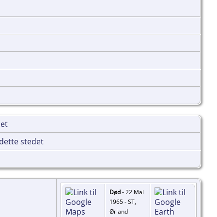
Død
- 22 Mai
1965 - ST,
Ørland