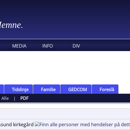
 Hemne.
MEDIA
INFO
DIV
Tidslinje
Familie
GEDCOM
Foreslå
|
Alle
|
PDF
øssund kirkegård