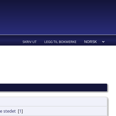
SKRIV UT
LEGG TIL BOKMERKE
[
1
]