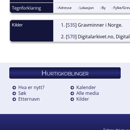
Tegnforklaring
: Adresse
: Lokasjon
: By
: Fylke/G
[
S35
] Gravminner i Norge.
Kilder
[
S70
] Digitalarkivet.no, Digita
Hurtigkoblinger
Hva er nytt?
Kalender
Søk
Alle media
Etternavn
Kilder
Sidene drives a