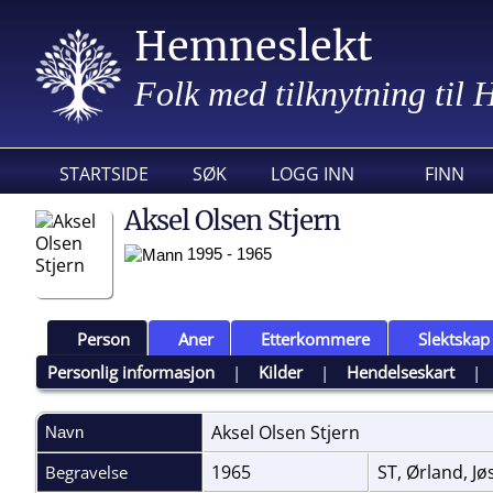
Hemneslekt
Folk med tilknytning til
STARTSIDE
SØK
LOGG INN
FINN
Aksel Olsen Stjern
1995 - 1965
Person
Aner
Etterkommere
Slektskap
Personlig informasjon
|
Kilder
|
Hendelseskart
Aksel Olsen
Stjern
Navn
1965
ST, Ørland, J
Begravelse