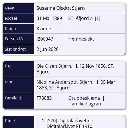
Susanna Olsdtr.
Stjern
Navn
31 Mai 1889
ST, Åfjord
[
1
]
Fødsel
Kvinne
Kjønn
I206947
Hemneslekt
Person ID
2 Jun 2026
Sist endret
Ole Olsen Stjern
,
f.
12 Nov 1856, ST,
Far
Åfjord
Nicoline Andersdtr. Stjern
,
f.
05 Mar
Mor
1863, ST, Åfjord
F73883
Gruppeskjema
|
Famile ID
Familiediagram
[
S70
] Digitalarkivet.no,
Kilder
Digitalarkivet FT 1910.