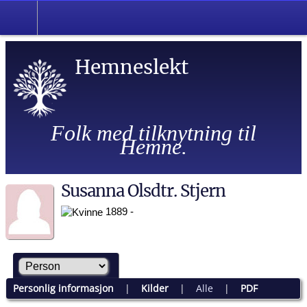
Hemneslekt
Folk med tilknytning til
Hemne.
Susanna Olsdtr. Stjern
1889 -
Personlig informasjon
|
Kilder
|
Alle
|
PDF