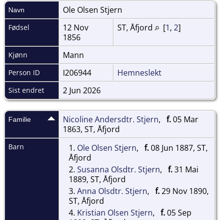
Ole Olsen
Stjern
Navn
12 Nov
ST, Åfjord
[
1
,
2
]
Fødsel
1856
Mann
Kjønn
I206944
Hemneslekt
Person ID
2 Jun 2026
Sist endret
Nicoline Andersdtr. Stjern
,
f.
05 Mar
Familie
1863, ST, Åfjord
Barn
1.
Ole Olsen Stjern
,
f.
08 Jun 1887, ST,
Åfjord
2.
Susanna Olsdtr. Stjern
,
f.
31 Mai
1889, ST, Åfjord
3.
Anna Olsdtr. Stjern
,
f.
29 Nov 1890,
ST, Åfjord
4.
Kristian Olsen Stjern
,
f.
05 Sep