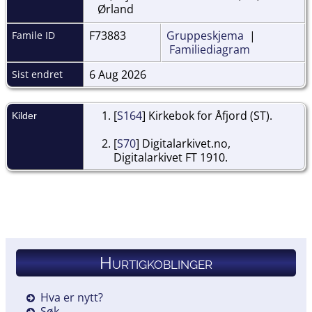
Ørland
F73883
Gruppeskjema
|
Famile ID
Familiediagram
6 Aug 2026
Sist endret
[
S164
] Kirkebok for Åfjord (ST).
Kilder
[
S70
] Digitalarkivet.no,
Digitalarkivet FT 1910.
Hurtigkoblinger
Hva er nytt?
Søk