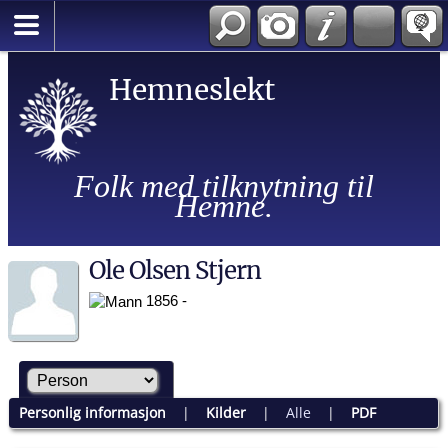
Hemneslekt
Folk med tilknytning til
Hemne.
Ole Olsen Stjern
1856 -
Personlig informasjon
|
Kilder
|
Alle
|
PDF