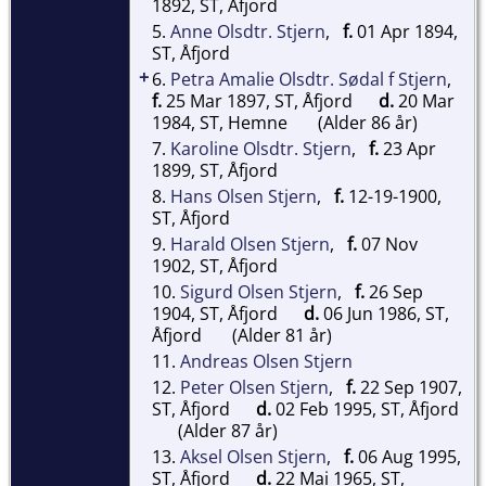
1892, ST, Åfjord
5.
Anne Olsdtr. Stjern
,
f.
01 Apr 1894,
ST, Åfjord
+
6.
Petra Amalie Olsdtr. Sødal f Stjern
,
f.
25 Mar 1897, ST, Åfjord
d.
20 Mar
1984, ST, Hemne
(Alder 86 år)
7.
Karoline Olsdtr. Stjern
,
f.
23 Apr
1899, ST, Åfjord
8.
Hans Olsen Stjern
,
f.
12-19-1900,
ST, Åfjord
9.
Harald Olsen Stjern
,
f.
07 Nov
1902, ST, Åfjord
10.
Sigurd Olsen Stjern
,
f.
26 Sep
1904, ST, Åfjord
d.
06 Jun 1986, ST,
Åfjord
(Alder 81 år)
11.
Andreas Olsen Stjern
12.
Peter Olsen Stjern
,
f.
22 Sep 1907,
ST, Åfjord
d.
02 Feb 1995, ST, Åfjord
(Alder 87 år)
13.
Aksel Olsen Stjern
,
f.
06 Aug 1995,
ST, Åfjord
d.
22 Mai 1965, ST,