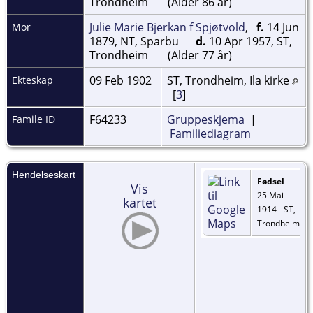
Trondheim
(Alder 86 år)
Julie Marie Bjerkan f Spjøtvold
,
f.
14 Jun
Mor
1879, NT, Sparbu
d.
10 Apr 1957, ST,
Trondheim
(Alder 77 år)
09 Feb 1902
ST, Trondheim, Ila kirke
Ekteskap
[
3
]
F64233
Gruppeskjema
|
Famile ID
Familiediagram
Hendelseskart
Fødsel
-
Vis
25 Mai
kartet
1914 - ST,
Trondheim