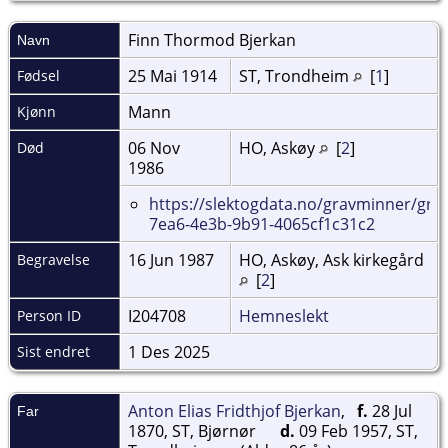
Finn Thormod
Bjerkan
Navn
25 Mai 1914
ST, Trondheim
[
1
]
Fødsel
Mann
Kjønn
06 Nov
HO, Askøy
[
2
]
Død
1986
https://slektogdata.no/gravminner/gra
7ea6-4e3b-9b91-4065cf1c31c2
16 Jun 1987
HO, Askøy, Ask kirkegård
Begravelse
[
2
]
I204708
Hemneslekt
Person ID
1 Des 2025
Sist endret
Anton Elias Fridthjof Bjerkan
,
f.
28 Jul
Far
1870, ST, Bjørnør
d.
09 Feb 1957, ST,