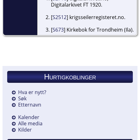
Digitalarkivet FT 1920.
[
S2512
] krigsseilerregisteret.no.
[
S673
] Kirkebok for Trondheim (Ila).
Hurtigkoblinger
Hva er nytt?
Søk
Etternavn
Kalender
Alle media
Kilder