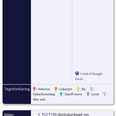
=
Link til Google
Earth
Tegnforklaring
: Adresse
: Lokasjon
: By
:
Fylke/Grevskap
: Stat/Provins
: Land
:
Ikke satt
[
S2718
] digitalarkivet.no,
Kilder